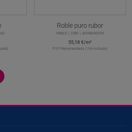
e
Roble puro rubor
362
VINILO
CIRO
AVHBU40359
55,18
€/m²
uido)
P.V.P Recomendado ( IVA incluido)