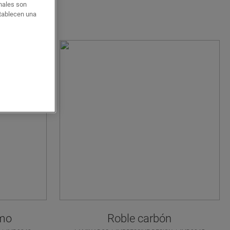
onales son
stablecen una
mo
Roble carbón