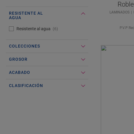
Robl
LAMINADOS
RESISTENTE AL
AGUA
#Select#
Resistente al agua
P.V.P Re
Resistente al agua
6
COLECCIONES
GROSOR
ACABADO
CLASIFICACIÓN