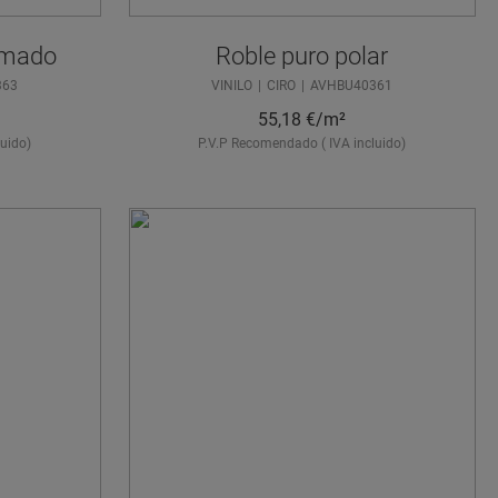
umado
Roble puro polar
363
VINILO
CIRO
AVHBU40361
55,18
€/m²
uido)
P.V.P Recomendado ( IVA incluido)