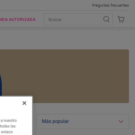
Preguntas frecuentes
ENDA AUTORIZADA
o a nuestro
 de interiores
 todas las
l enlace