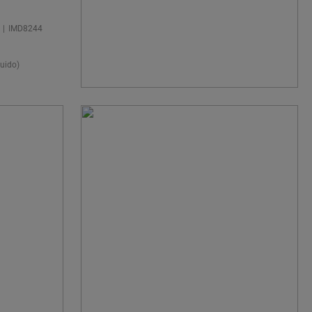
¿NECESITA
ENCONTRAR SU
IMD8244
SUELO IDEAL?
uido)