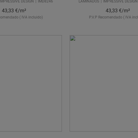
IMPRESSIVE DESIGN
IMD8246
LAMINADOS
IMPRESSIVE DESIGN
43,33
€/m²
43,33
€/m²
comendado ( IVA incluido)
P.V.P Recomendado ( IVA incl