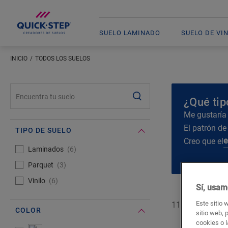
SUELO LAMINADO
SUELO DE VI
INICIO
TODOS LOS SUELOS
#SearchLabel#
¿Qué tip
Me gustaría
El patrón de
TIPO DE SUELO
e
Creo que el
#Select#
Tipo de suelo
Laminados
6
Parquet
3
Vinilo
6
Sí, usam
Este sitio 
11 de
15
suelos
COLOR
sitio web, 
cookies o l
#Select#
Color