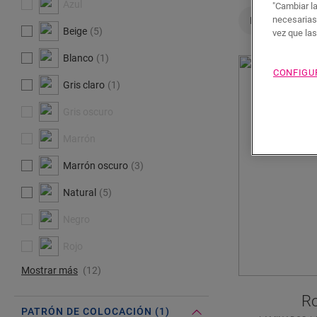
Azul
"Cambiar l
necesarias
Patrón de espi
Beige
5
vez que la
Blanco
1
CONFIGU
Gris claro
1
Gris oscuro
Marrón
Marrón oscuro
3
Natural
5
Negro
Rojo
Mostrar más
12
Ro
PATRÓN DE COLOCACIÓN (1)