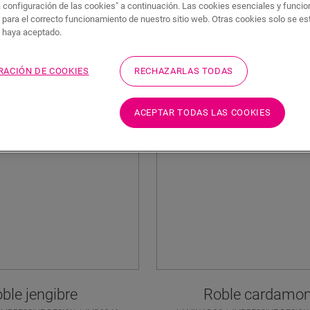
a configuración de las cookies" a continuación. Las cookies esenciales y funci
 para el correcto funcionamiento de nuestro sitio web. Otras cookies solo se e
ga
s haya aceptado.
RACIÓN DE COOKIES
RECHAZARLAS TODAS
ACEPTAR TODAS LAS COOKIES
ble jengibre
Roble cardamo