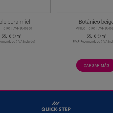
ble pura miel
Botánico beig
O
CIRO
AVHBU40360
VINILO
CIRO
AVHBU40
55,18
€/m²
55,18
€/m²
comendado ( IVA incluido)
P.V.P Recomendado ( IVA incl
CARGAR MÁS