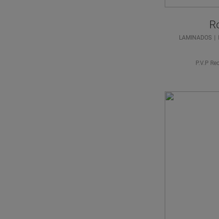
R
LAMINADOS
P.V.P Re