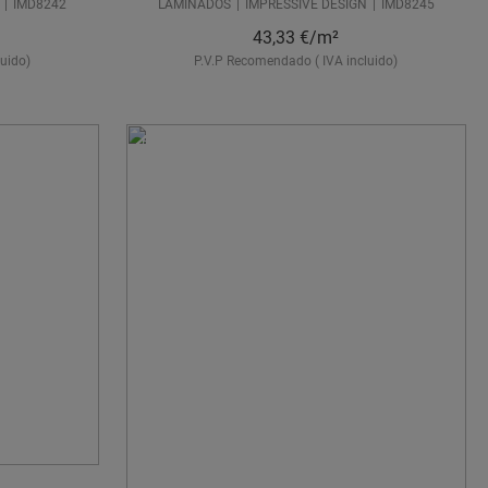
IMD8242
LAMINADOS
IMPRESSIVE DESIGN
IMD8245
43,33
€/m²
uido)
P.V.P Recomendado ( IVA incluido)