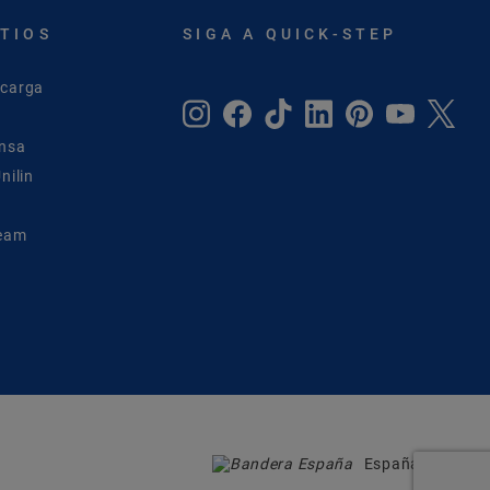
ITIOS
SIGA A QUICK-STEP
scarga
ensa
nilin
Team
España