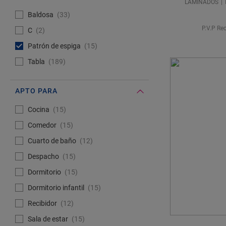
LAMINADOS
#Select#
Patrón de colocación (1)
Baldosa
33
P.V.P Re
C
2
Patrón de espiga
15
Tabla
189
APTO PARA
#Select#
Apto para
Cocina
15
Comedor
15
Cuarto de baño
12
Despacho
15
Dormitorio
15
Dormitorio infantil
15
Recibidor
12
Sala de estar
15