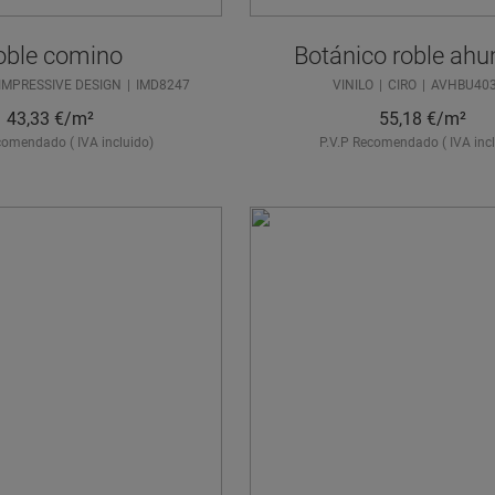
oble comino
Botánico roble ah
IMPRESSIVE DESIGN
IMD8247
VINILO
CIRO
AVHBU40
43,33
€/m²
55,18
€/m²
comendado ( IVA incluido)
P.V.P Recomendado ( IVA incl