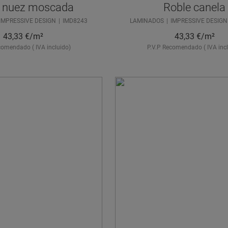
e nuez moscada
Roble canela
IMPRESSIVE DESIGN
IMD8243
LAMINADOS
IMPRESSIVE DESIGN
43,33
€/m²
43,33
€/m²
comendado ( IVA incluido)
P.V.P Recomendado ( IVA incl