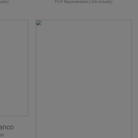
uido)
P.V.P Recomendado ( IVA incluido)
¿NECESITA
lanco
ENCONTRAR SU
36