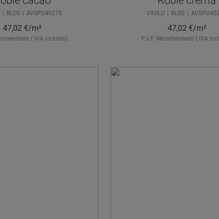
oble cacao
Roble crema
O
BLOS
AVSPU40279
VINILO
BLOS
AVSPU40
47,02
€/m²
47,02
€/m²
comendado ( IVA incluido)
P.V.P Recomendado ( IVA incl