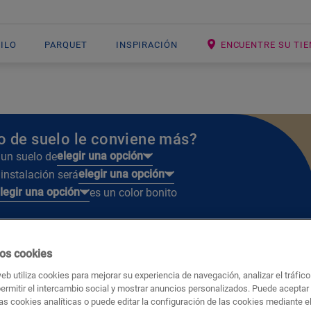
NILO
PARQUET
INSPIRACIÓN
ENCUENTRE SU TI
o de suelo le conviene más?
elegir una opción
 un suelo de
elegir una opción
 instalación será
legir una opción
es un color bonito
os cookies
web utiliza cookies para mejorar su experiencia de navegación, analizar el tráfic
 mostrados
Mostrar imágenes
permitir el intercambio social y mostrar anuncios personalizados. Puede aceptar
as cookies analíticas o puede editar la configuración de las cookies mediante e