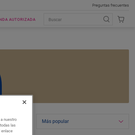
Preguntas frecuentes
ENDA AUTORIZADA
o a nuestro
 de interiores
 todas las
l enlace