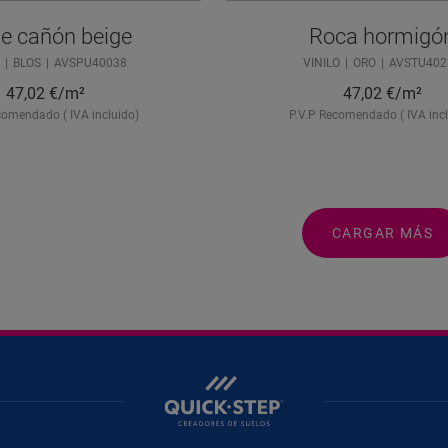
e cañón beige
Roca hormigó
O
BLOS
AVSPU40038
VINILO
ORO
AVSTU402
47,02
€/m²
47,02
€/m²
comendado ( IVA incluido)
P.V.P Recomendado ( IVA incl
CARGAR MÁS