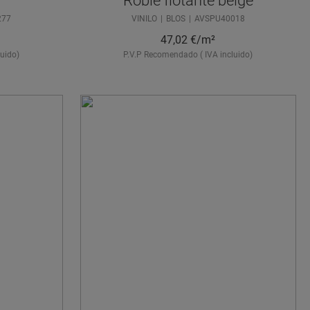
Roble flotante beige
277
VINILO
BLOS
AVSPU40018
47,02
€/m²
uido)
P.V.P Recomendado ( IVA incluido)