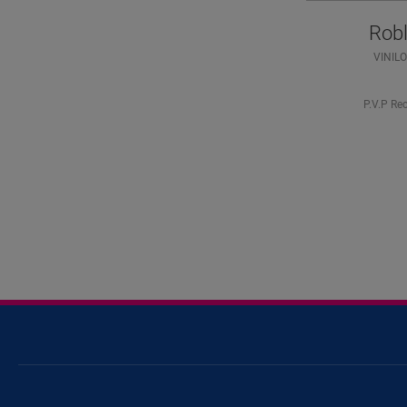
Robl
VINIL
P.V.P Re