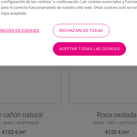
a configuración de las cookies" a continuación. Las cookies esenciales y funci
 para el correcto funcionamiento de nuestro sitio web. Otras cookies solo se e
s haya aceptado.
RACIÓN DE COOKIES
RECHAZARLAS TODAS
ACEPTAR TODAS LAS COOKIES
e cañón natural
Roca oxidada
O
BLOS
AVSPU40039
VINILO
ORO
AVSTU402
47,02
€/m²
47,02
€/m²