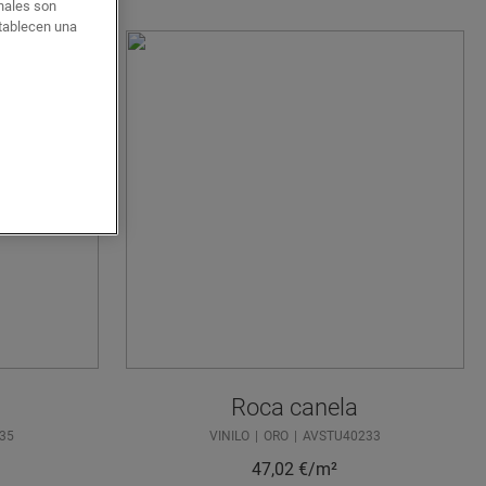
onales son
stablecen una
Roca canela
35
VINILO
ORO
AVSTU40233
47,02
€/m²