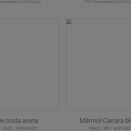
comendado ( IVA incluido)
P.V.P Recomendado ( IVA incl
e costa arena
Mármol Carrara b
O
BLOS
AVSPU40322
VINILO
ORO
AVSTU401