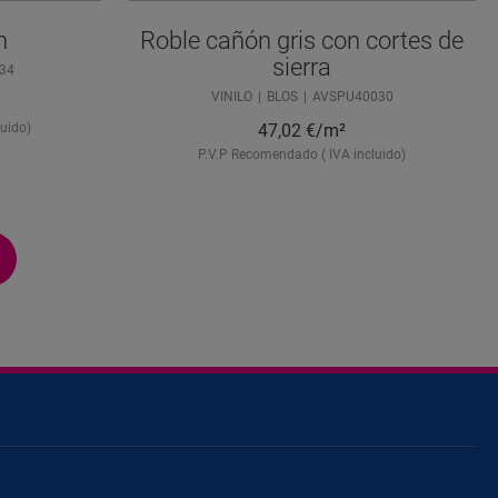
n
Roble cañón gris con cortes de
sierra
34
VINILO
BLOS
AVSPU40030
uido)
47,02
€/m²
P.V.P Recomendado ( IVA incluido)