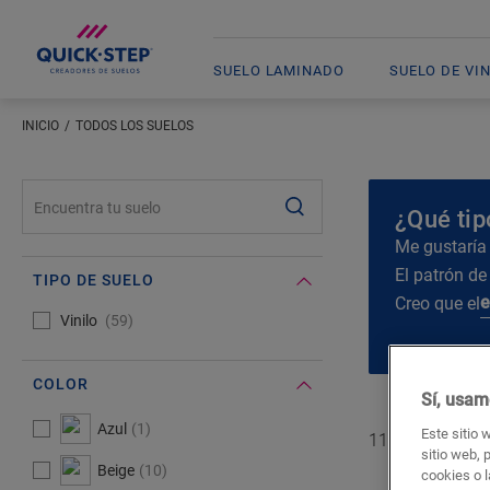
SUELO LAMINADO
SUELO DE VI
INICIO
TODOS LOS SUELOS
#SearchLabel#
¿Qué tip
Me gustaría
El patrón de
TIPO DE SUELO
e
Creo que el
#Select#
Tipo de suelo
Vinilo
59
COLOR
Sí, usam
#Select#
Color
Azul
1
Este sitio 
11 de
59
suelos
sitio web, 
Beige
10
cookies o l