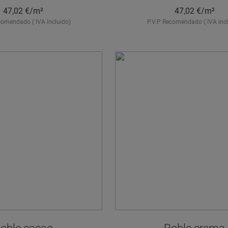
47,02
€/m²
47,02
€/m²
comendado ( IVA incluido)
P.V.P Recomendado ( IVA incl