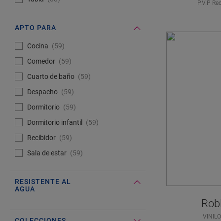
P.V.P Re
APTO PARA
#Select#
Apto para
Cocina
59
Comedor
59
Cuarto de baño
59
Despacho
59
Dormitorio
59
Dormitorio infantil
59
Recibidor
59
Sala de estar
59
RESISTENTE AL
AGUA
Robl
#Select#
Resistente al agua
VINIL
COLECCIONES