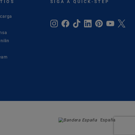
ITIOS
SIGA A QUICK-STEP
scarga
ensa
nilin
Team
España