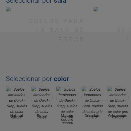
Seleccionar por
sala
SUELOS PARA
LA
SALA DE
SU
ESTAR
Seleccionar por
color
Natural
Beige
Marrón
Gris claro
Gris oscuro
oscuro