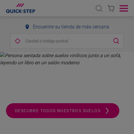
Open search
Ope
Encuentre su tienda de más cercana
QUICK-STEP.
ALWAYS A STEP AHEAD
DESCUBRE TODOS NUESTROS SUELOS