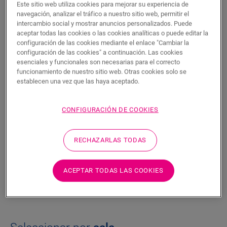
Este sitio web utiliza cookies para mejorar su experiencia de
LAMINADOS
navegación, analizar el tráfico a nuestro sitio web, permitir el
intercambio social y mostrar anuncios personalizados. Puede
VINILO
aceptar todas las cookies o las cookies analíticas o puede editar la
configuración de las cookies mediante el enlace "Cambiar la
configuración de las cookies" a continuación. Las cookies
PARQUET
esenciales y funcionales son necesarias para el correcto
funcionamiento de nuestro sitio web. Otras cookies solo se
establecen una vez que las haya aceptado.
EL SUELO
PERFECTO PARA USTED
CONFIGURACIÓN DE COOKIES
Un suelo de baño resistente al agua, una sala de estar
llena de vida o un suelo de cocina resiliente: nuestra
RECHAZARLAS TODAS
colección de suelos tiene una solución para todo lo
que pueda necesitar. Nos encantaría ayudarle en su
ACEPTAR TODAS LAS COOKIES
proyecto buscando un suelo que se adapte a usted y a
su hogar.