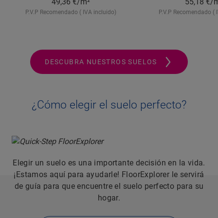
49,36
€/m²
55,18
€/
P.V.P Recomendado ( IVA incluido)
P.V.P Recomendado ( I
DESCUBRA NUESTROS SUELOS
¿Cómo elegir el suelo perfecto?
Elegir un suelo es una importante decisión en la vida.
¡Estamos aquí para ayudarle! FloorExplorer le servirá
de guía para que encuentre el suelo perfecto para su
hogar.