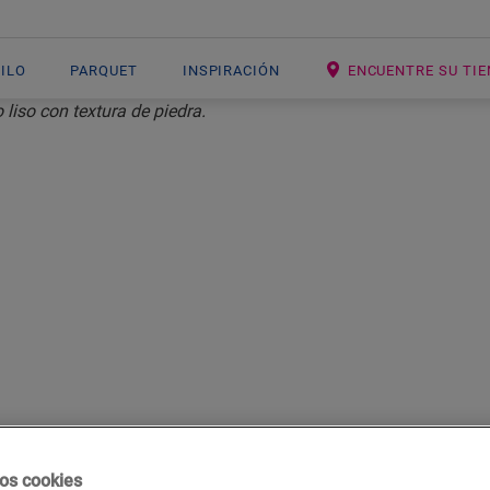
NILO
PARQUET
INSPIRACIÓN
ENCUENTRE SU TI
OSETAS VINILIC
lo mejor de ambos mundos
os cookies