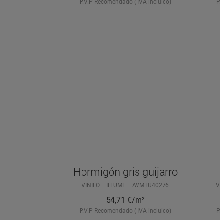
P.V.P Recomendado ( IVA incluido)
P
Hormigón gris guijarro
VINILO
ILLUME
AVMTU40276
V
54,71
€/m²
P.V.P Recomendado ( IVA incluido)
P