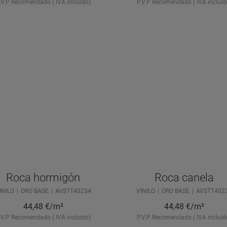
.V.P Recomendado ( IVA incluido)
P.V.P Recomendado ( IVA incluid
Roca hormigón
Roca canela
INILO
ORO BASE
AVSTT40234
VINILO
ORO BASE
AVSTT402
44,48
€/m²
44,48
€/m²
.V.P Recomendado ( IVA incluido)
P.V.P Recomendado ( IVA incluid