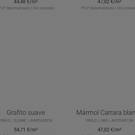
44,48
€/m²
47,02
€/m²
.V.P Recomendado ( IVA incluido)
P.V.P Recomendado ( IVA incluid
Grafito suave
Mármol Carrara bla
VINILO
ILLUME
AVMTU40326
VINILO
ORO
AVSTU40136
54,71
€/m²
47,02
€/m²