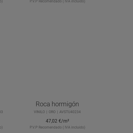
o)
P.V.P Recomendado ( IVA incluido)
Roca hormigón
33
VINILO
ORO
AVSTU40234
47,02
€/m²
o)
P.V.P Recomendado ( IVA incluido)