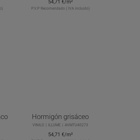
54,71
€/m²
o)
P.V.P Recomendado ( IVA incluido)
nco
Hormigón grisáceo
VINILO
ILLUME
AVMTU40273
54,71
€/m²