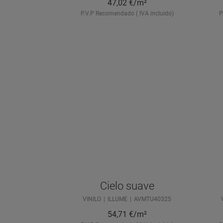
47,02
€/m²
P.V.P Recomendado ( IVA incluido)
P
Cielo suave
VINILO
ILLUME
AVMTU40325
54,71
€/m²