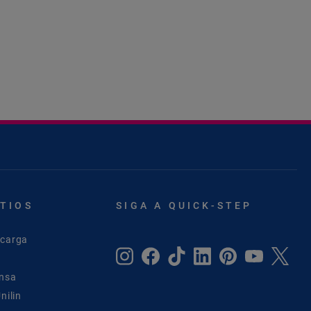
ITIOS
SIGA A QUICK-STEP
scarga
ensa
nilin