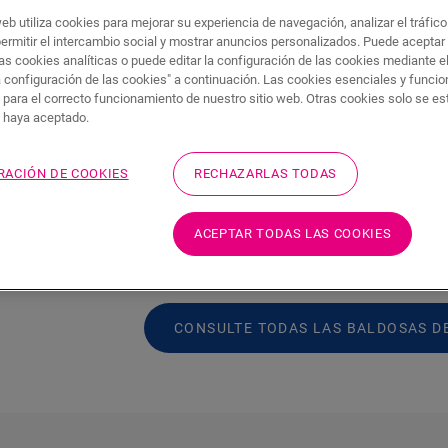
web utiliza cookies para mejorar su experiencia de navegación, analizar el tráfic
permitir el intercambio social y mostrar anuncios personalizados. Puede aceptar
as cookies analíticas o puede editar la configuración de las cookies mediante e
Quien afirme que los suelos de vinilo tie
a configuración de las cookies" a continuación. Las cookies esenciales y funci
prestado suficiente atención últimamente.
 para el correcto funcionamiento de nuestro sitio web. Otras cookies solo se e
s haya aceptado.
convertido en
alternativas lujosas y de 
laminados, con una gran cantidad de ven
vinilo combinan una
fácil instalación
,
ca
RACIÓN DE COOKIES
RECHAZARLAS TODAS
vinilo:
aspecto y tacto de los suelos de baldos
mundos
son cómodos para caminar sobre ellos 
ACEPTAR TODAS LAS COOKIES
son mucho más que una simple alternati
baldosas.
CONSULTE TODAS LAS BALDOSAS DE