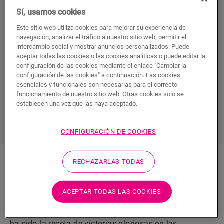
Sí, usamos cookies
A Quick-Step le apasionan los suelos… y el ciclismo.
Llevamos más de dos décadas patrocinando un equipo
Este sitio web utiliza cookies para mejorar su experiencia de
profesional masculino del que han salido muchos
navegación, analizar el tráfico a nuestro sitio web, permitir el
intercambio social y mostrar anuncios personalizados. Puede
campeones. El amor de Quick-Step por el ciclismo
aceptar todas las cookies o las cookies analíticas o puede editar la
comenzó en 1999, cuando Quick-Step se convirtió en uno
configuración de las cookies mediante el enlace "Cambiar la
de los copatrocinadores del equipo de Mapei-Quick-Step.
configuración de las cookies" a continuación. Las cookies
esenciales y funcionales son necesarias para el correcto
Desde entonces, Quick-Step ha sido sinónimo de equipo
funcionamiento de nuestro sitio web. Otras cookies solo se
de primera categoría que ha cosechado triunfos año tras
establecen una vez que las haya aceptado.
año.
CONFIGURACIÓN DE COOKIES
RECHAZARLAS TODAS
Quick-Step y el ciclismo: 25 años del
clic perfecto
ACEPTAR TODAS LAS COOKIES
El clic entre la marca de suelos y el equipo de ciclismo
ha sido la receta de victorias gloriosas en las