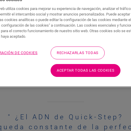
web utiliza cookies para mejorar su experiencia de navegación, analizar el tráfic
Toda vida sin preocupaciones comienza con
permitir el intercambio social y mostrar anuncios personalizados. Puede aceptar
as cookies analíticas o puede editar la configuración de las cookies mediante e
es el objetivo de Quick-Step desde 1990. A
a configuración de las cookies" a continuación. Las cookies esenciales y funci
belleza
gama de suelos laminados, de vinilo y par
 para el correcto funcionamiento de nuestro sitio web. Otras cookies solo se e
rodapiés y perfiles de acabado a juego. Nu
s haya aceptado.
mporal
suelos resistentes al agua e instalaciones s
innovaciones pioneras.
RACIÓN DE COOKIES
RECHAZARLAS TODAS
ACEPTAR TODAS LAS COOKIES
¿El ADN de Quick-Step?
queda constante de la perfe