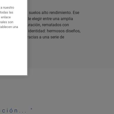
o a nuestro
 una casa con suelos alto rendimiento. Ese
 todas las
l enlace
ctualmente, puede elegir entre una amplia
onales son
quets de larga duración, rematados con
stablecen una
estras señas de identidad: hermosos diseños,
encillas, todo gracias a una serie de
cción...