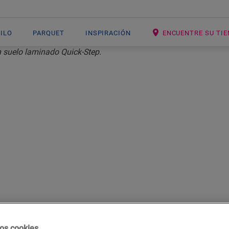
NILO
PARQUET
INSPIRACIÓN
ENCUENTRE SU TI
OBRE QUICK-ST
Diseñadores de suelos desde 1990
os cookies