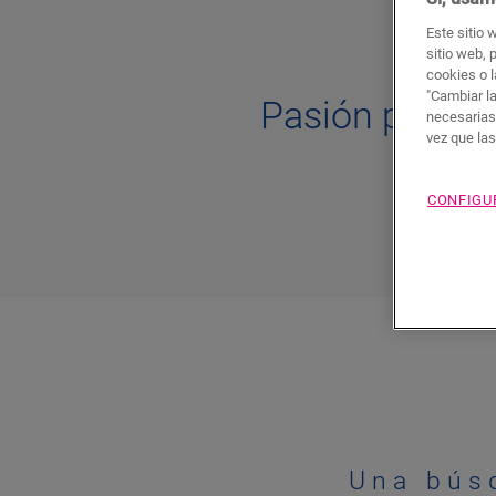
Este sitio 
sitio web, 
cookies o l
"Cambiar l
Pasión por la 
necesarias
vez que la
ate
CONFIGU
Una bús