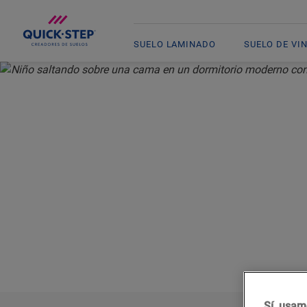
SUELO LAMINADO
SUELO DE VI
INICIO
SOBRE QUICK-STEP
S
Sí, usam