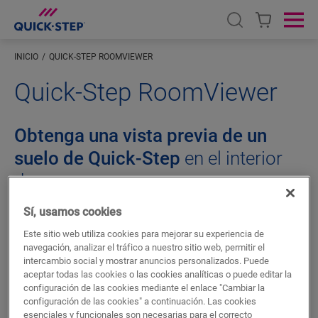
Open search
Ope
INICIO
QUICK-STEP ROOMVIEWER
Quick-Step RoomViewer
Obtenga una vista previa de un
suelo de Quick-Step
en el interior
de su casa
¿No sería fantástico probar distintos suelos en su casa
Sí, usamos cookies
antes de tomar una decisión? Ahora es posible.
Este sitio web utiliza cookies para mejorar su experiencia de
Gracias a la herramienta
RoomViewer de Quick-Step
,
navegación, analizar el tráfico a nuestro sitio web, permitir el
puede obtener una vista previa prácticamente de todos
intercambio social y mostrar anuncios personalizados. Puede
aceptar todas las cookies o las cookies analíticas o puede editar la
los suelos, para que siempre pueda tomar la decisión
configuración de las cookies mediante el enlace "Cambiar la
correcta.
configuración de las cookies" a continuación. Las cookies
esenciales y funcionales son necesarias para el correcto