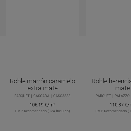
Roble marrón caramelo
Roble herencia
extra mate
mate
PARQUET
CASCADA
CASC3888
PARQUET
PALAZZO
106,19
€/m²
110,87
€/
P.V.P Recomendado ( IVA incluido)
P.V.P Recomendado ( I