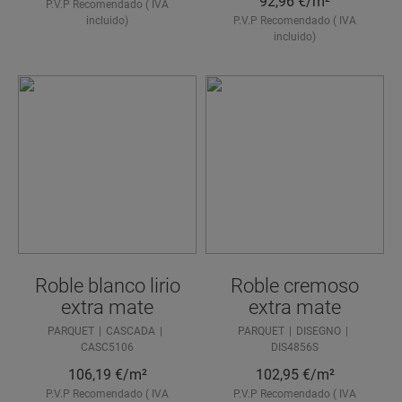
92,96
€/m²
P.V.P Recomendado ( IVA
incluido)
P.V.P Recomendado ( IVA
incluido)
Roble blanco lirio
Roble cremoso
extra mate
extra mate
PARQUET
CASCADA
PARQUET
DISEGNO
CASC5106
DIS4856S
106,19
€/m²
102,95
€/m²
P.V.P Recomendado ( IVA
P.V.P Recomendado ( IVA