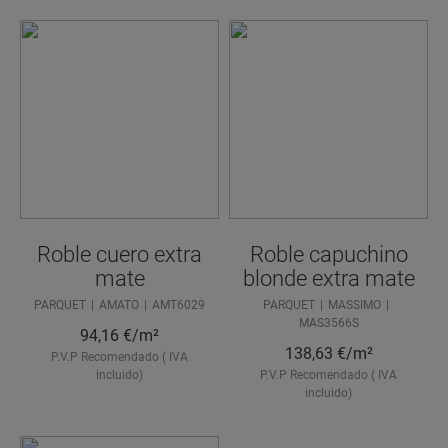
Roble cuero extra
Roble capuchino
mate
blonde extra mate
PARQUET
AMATO
AMT6029
PARQUET
MASSIMO
MAS3566S
94,16
€/m²
138,63
€/m²
P.V.P Recomendado ( IVA
incluido)
P.V.P Recomendado ( IVA
incluido)