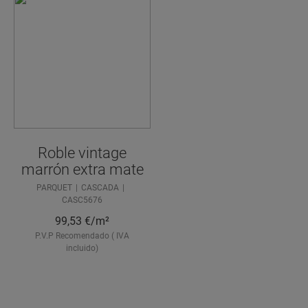
Roble vintage
marrón extra mate
PARQUET
CASCADA
CASC5676
99,53
€/m²
P.V.P Recomendado ( IVA
incluido)