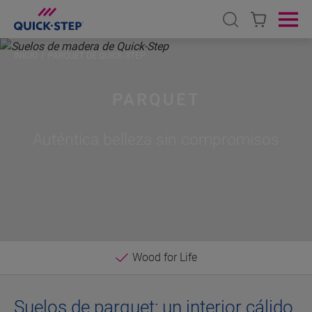
Open search
Ope
INICIO
PARQUET DE QUICK-STEP
PARQUET
Auténtica belleza sin compromisos
Wood for Life
Suelos de parquet: un interior cálido