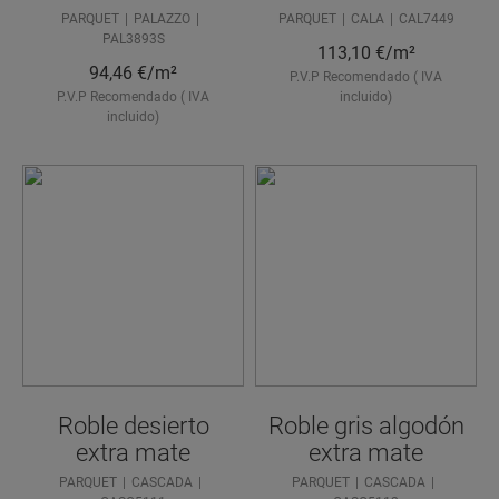
PARQUET
PALAZZO
PARQUET
CALA
CAL7449
PAL3893S
113,10
€/m²
94,46
€/m²
P.V.P Recomendado ( IVA
P.V.P Recomendado ( IVA
incluido)
incluido)
Roble desierto
Roble gris algodón
extra mate
extra mate
PARQUET
CASCADA
PARQUET
CASCADA