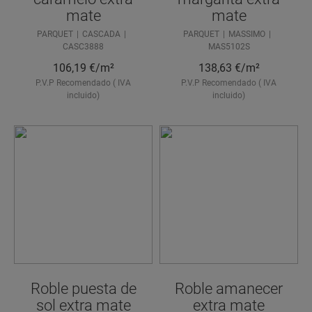
mate
mate
PARQUET
CASCADA
PARQUET
MASSIMO
CASC3888
MAS5102S
106,19
€/m²
138,63
€/m²
P.V.P Recomendado ( IVA
P.V.P Recomendado ( IVA
incluido)
incluido)
Roble puesta de
Roble amanecer
sol extra mate
extra mate