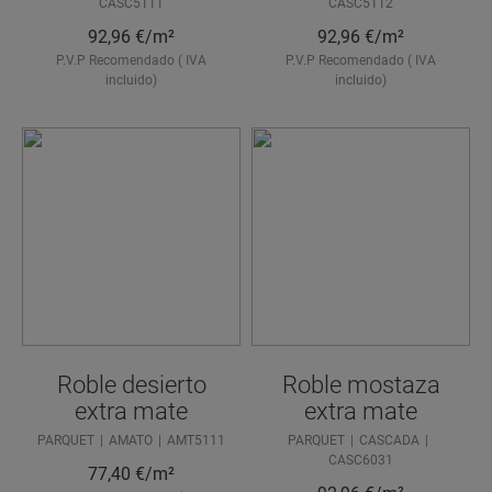
CASC5111
CASC5112
92,96
€/m²
92,96
€/m²
P.V.P Recomendado ( IVA
P.V.P Recomendado ( IVA
incluido)
incluido)
Roble desierto
Roble mostaza
extra mate
extra mate
PARQUET
AMATO
AMT5111
PARQUET
CASCADA
CASC6031
77,40
€/m²