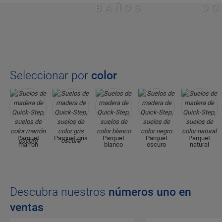
BAÑOS
DO
Seleccionar por
color
Parquet
Parquet gris
Parquet
Parquet
Parquet
marron
blanco
oscuro
natural
Descubra nuestros
números uno en
ventas