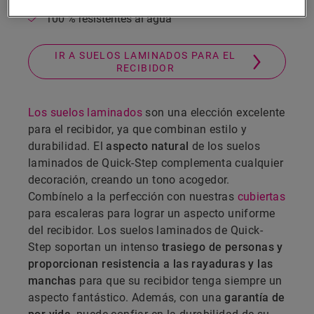
Resistencia a las manchas y las rayaduras
100 % resistentes al agua
IR A SUELOS LAMINADOS PARA EL
RECIBIDOR
Los suelos laminados
son una elección excelente
para el recibidor, ya que combinan estilo y
durabilidad. El
aspecto natural
de los suelos
laminados de Quick-Step complementa cualquier
decoración, creando un tono acogedor.
Combínelo a la perfección con nuestras
cubiertas
para escaleras para lograr un aspecto uniforme
del recibidor. Los suelos laminados de Quick-
Step soportan un intenso
trasiego de personas y
proporcionan resistencia a las rayaduras y las
manchas
para que su recibidor tenga siempre un
aspecto fantástico. Además, con una
garantía de