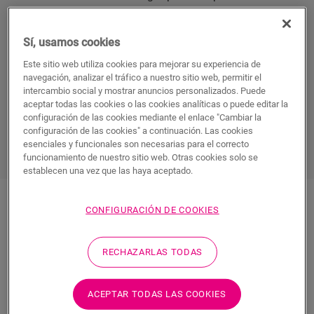
magnífica primera impresión
. Una gran escalera, un
entresuelo moderno, una ventana enorme en una
Sí, usamos cookies
pared en forma de arco... No todos tenemos un
recibidor lo bastante grande como para crear una
Este sitio web utiliza cookies para mejorar su experiencia de
navegación, analizar el tráfico a nuestro sitio web, permitir el
entrada así. Por suerte, el suelo del recibidor puede
intercambio social y mostrar anuncios personalizados. Puede
resolver este problema.
aceptar todas las cookies o las cookies analíticas o puede editar la
configuración de las cookies mediante el enlace "Cambiar la
configuración de las cookies" a continuación. Las cookies
DISCOVER ALL HALLWAY FLOORS
esenciales y funcionales son necesarias para el correcto
funcionamiento de nuestro sitio web. Otras cookies solo se
establecen una vez que las haya aceptado.
CONFIGURACIÓN DE COOKIES
Suelos laminados para el
RECHAZARLAS TODAS
recibidor
ACEPTAR TODAS LAS COOKIES
Aspecto y tacto naturales