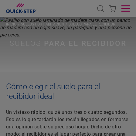
Open search
Ope
INICIO
SUELOS POR HABITACIÓN
SUELOS PARA EL RECIBIDOR
SUELOS
PARA EL RECIBIDOR
Cómo elegir el suelo para el
recibidor ideal
Un vistazo rápido, quizá unos tres o cuatro segundos.
Eso es lo que tardarán los recién llegados en formarse
una opinión sobre su precioso hogar. Dicho de otro
modo: el recibidor es el lugar perfecto para
crear una