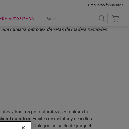
Preguntas frecuentes
ENDA AUTORIZADA
O
ntes y bonitos por naturaleza, combinan la
lidad duradera. Fáciles de instalar y sencillos
olpes y choques. Coloque un suelo de parquet