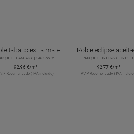
le tabaco extra mate
Roble eclipse aceit
ARQUET
CASCADA
CASC5675
PARQUET
INTENSO
INT390
92,96
€/m²
92,77
€/m²
.V.P Recomendado ( IVA incluido)
P.V.P Recomendado ( IVA incluid