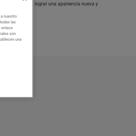
y la cocina, para lograr una apariencia nueva y
o a nuestro
 todas las
l enlace
onales son
stablecen una