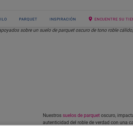
NILO
PARQUET
INSPIRACIÓN
ENCUENTRE SU TI
PARQUET OSCUR
Nuestros
suelos de parquet
oscuro, impacta
autenticidad del roble de verdad con una ca
belleza
de mantener, resisten derrames, rayones, g