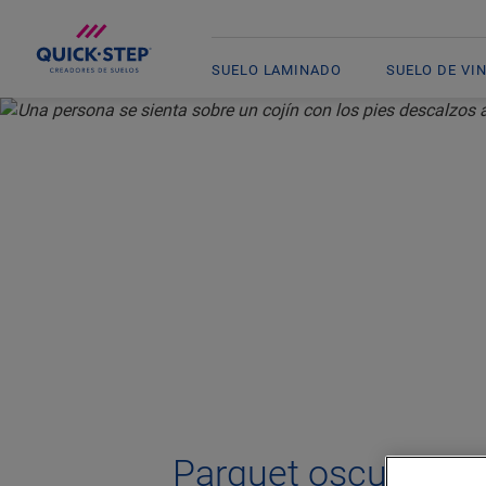
SUELO LAMINADO
SUELO DE VI
INICIO
PARQUET DE QUICK-STEP
PARQUET OSCURO
Parquet oscuro: la 