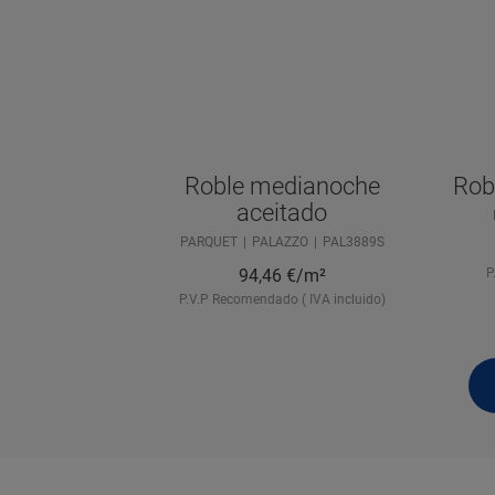
Roble medianoche
Robl
aceitado
PARQUET
PALAZZO
PAL3889S
94,46
€/m²
P
P.V.P Recomendado ( IVA incluido)