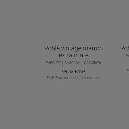
Roble vintage marrón
Rob
extra mate
P
PARQUET
CASCADA
CASC5676
99,53
€/m²
P
P.V.P Recomendado ( IVA incluido)