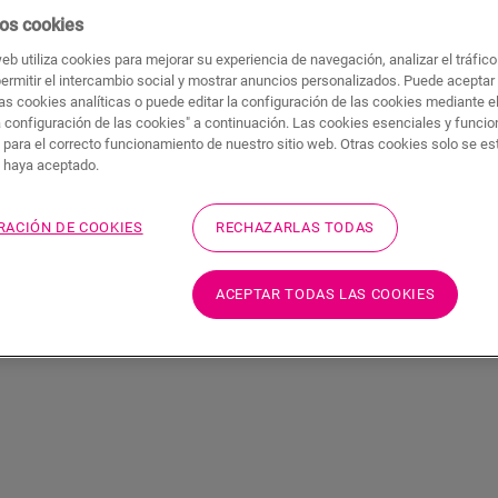
oscuro en toda la casa, incluso en el baño 
al alto
os cookies
sorprendente que refleje su estilo único.
miento
web utiliza cookies para mejorar su experiencia de navegación, analizar el tráfic
permitir el intercambio social y mostrar anuncios personalizados. Puede aceptar
as cookies analíticas o puede editar la configuración de las cookies mediante e
DESCUBRA EL PARQUET OSCURO
a configuración de las cookies" a continuación. Las cookies esenciales y funci
 para el correcto funcionamiento de nuestro sitio web. Otras cookies solo se e
s haya aceptado.
RACIÓN DE COOKIES
RECHAZARLAS TODAS
Descubra el parquet oscuro
ACEPTAR TODAS LAS COOKIES