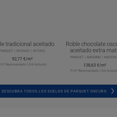
e tradicional aceitado
Roble chocolate osc
aceitado extra mat
PARQUET
INTENSO
INT3902
PARQUET
MASSIMO
MAS356
92,77
€/m²
.V.P Recomendado ( IVA incluido)
138,63
€/m²
P.V.P Recomendado ( IVA incluid
DESCUBRA TODOS LOS SUELOS DE PARQUET OSCURO