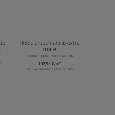
ado
Roble crudo canela extra
mate
3
PARQUET
DISEGNO
DIS4979S
o)
102,95
€/m²
P.V.P Recomendado ( IVA incluido)