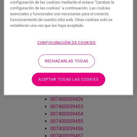
configuración de las cookies mediante el enlace "Cambiar la
007400091813
configuración de las cookies" a continuación. Las cookies
Buscar productos e información de Quick-Step
esenciales y funcionales son necesarias para el correcto
Cómo elegir la capa de subsuelo perfecta para su
funcionamiento de nuestro sitio web. Otras cookies solo se
suelo
establecen una vez que las haya aceptado.
Cómo instalar sobre calefacción por suelo radiante
Comprar suelos laminados | impermeable y
CONFIGURACIÓN DE COOKIES
resistente a los arañazos | Quick-Step
Baldosas laminadas – diseños elegantes y
RECHAZARLAS TODAS
modernos | Quick-Step
Capture
007400059423
ACEPTAR TODAS LAS COOKIES
007400059424
007400059425
007400059426
007400059453
007400059454
007400059455
007400059456
007400059457