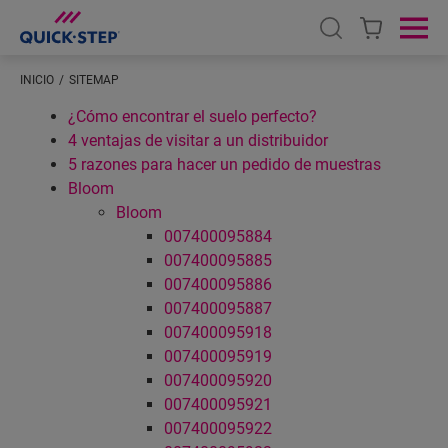
Open search
Ope
INICIO
SITEMAP
¿Cómo encontrar el suelo perfecto?
4 ventajas de visitar a un distribuidor
5 razones para hacer un pedido de muestras
Bloom
Bloom
007400095884
007400095885
007400095886
007400095887
007400095918
007400095919
007400095920
007400095921
007400095922