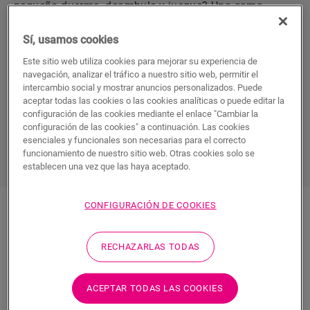
pequeño duerma, deambule y juegue? Una cama
cómoda, una pared con una decoración divertida, una
luz suave que brille en la oscuridad, una alfombra de
Sí, usamos cookies
juegos mullida... Deje volar su imaginación y
Este sitio web utiliza cookies para mejorar su experiencia de
asegúrese de que la habitación propicie el sueño.
Solo
navegación, analizar el tráfico a nuestro sitio web, permitir el
intercambio social y mostrar anuncios personalizados. Puede
lo mejor es lo bastante bueno
para su bebé. ¡Es hora
aceptar todas las cookies o las cookies analíticas o puede editar la
de elegir un suelo que cumpla todos los requisitos!
configuración de las cookies mediante el enlace "Cambiar la
configuración de las cookies" a continuación. Las cookies
esenciales y funcionales son necesarias para el correcto
DESCUBRA TODOS LOS SUELOS PARA EL
funcionamiento de nuestro sitio web. Otras cookies solo se
CUARTO INFANTIL
establecen una vez que las haya aceptado.
CONFIGURACIÓN DE COOKIES
RECHAZARLAS TODAS
Suelos laminados para el cuarto
ACEPTAR TODAS LAS COOKIES
infantil