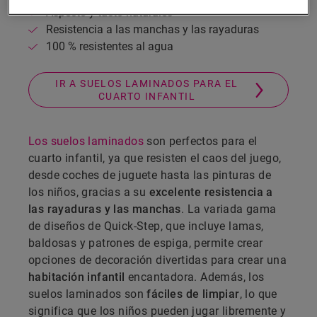
Aspecto y tacto naturales
Resistencia a las manchas y las rayaduras
100 % resistentes al agua
IR A SUELOS LAMINADOS PARA EL
CUARTO INFANTIL
Los suelos laminados
son perfectos para el
cuarto infantil, ya que resisten el caos del juego,
desde coches de juguete hasta las pinturas de
los niños, gracias a su
excelente resistencia a
las rayaduras y las manchas
. La variada gama
de diseños de Quick-Step, que incluye lamas,
baldosas y patrones de espiga, permite crear
opciones de decoración divertidas para crear una
habitación infantil
encantadora. Además, los
suelos laminados son
fáciles de limpiar
, lo que
significa que los niños pueden jugar libremente y