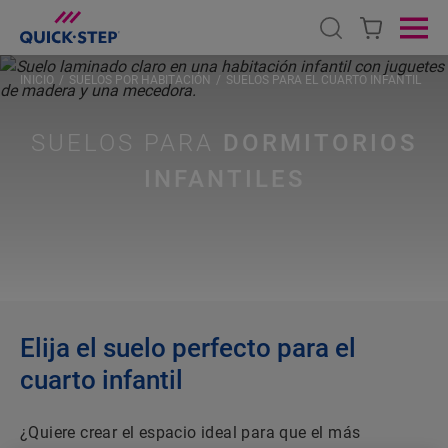
Open search
Ope
INICIO
SUELOS POR HABITACIÓN
SUELOS PARA EL CUARTO INFANTIL
SUELOS PARA
DORMITORIOS
INFANTILES
Elija el suelo perfecto para el
cuarto infantil
¿Quiere crear el espacio ideal para que el más