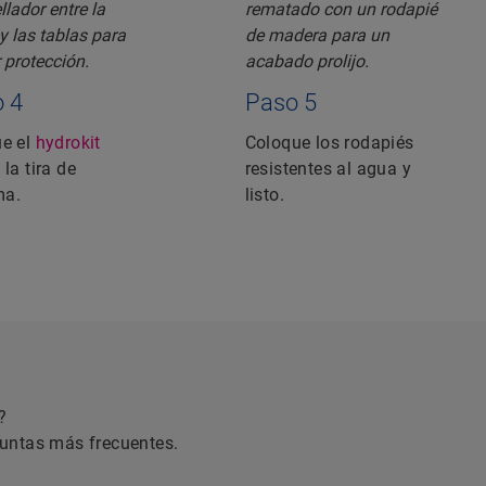
 4
Paso 5
ue el
hydrokit
Coloque los rodapiés
la tira de
resistentes al agua y
ma.
listo.
?
guntas más frecuentes.