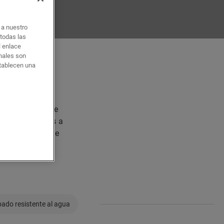
o a nuestro
 todas las
l enlace
onales son
stablecen una
estilo
to, esto incluye
ás sofisticados a
alta calidad que
Step
.
ado resistente al agua