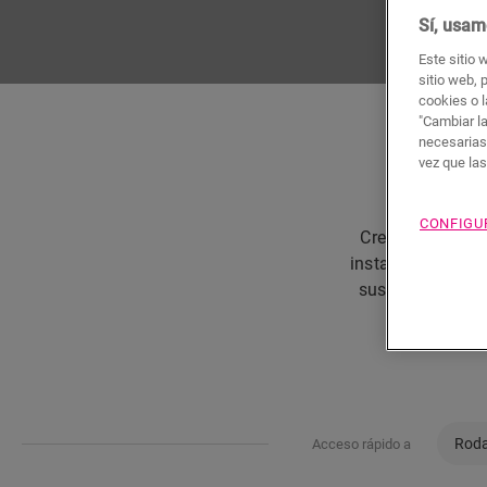
Sí, usam
Este sitio 
sitio web, 
cookies o l
"Cambiar l
necesarias
vez que la
Remat
CONFIGU
Creemos que si 
instalar un suel
sus espacios de
com
Roda
Acceso rápido a