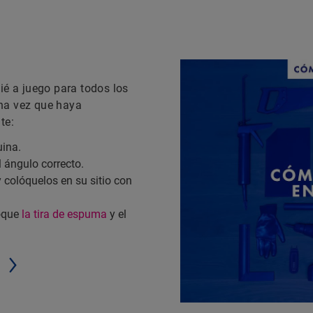
é a juego para todos los
una vez que haya
te:
uina.
l ángulo correcto.
 colóquelos en su sitio con
loque
la tira de espuma
y el