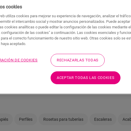
os cookies
web utiliza cookies para mejorar su experiencia de navegación, analizar el tráfic
permitir el intercambio social y mostrar anuncios personalizados. Puede aceptar
as cookies analíticas o puede editar la configuración de las cookies mediante e
a configuración de las cookies" a continuación. Las cookies esenciales y funci
 para el correcto funcionamiento de nuestro sitio web. Otras cookies solo se e
s haya aceptado.
e su parquet Quick-Step con 
RACIÓN DE COOKIES
RECHAZARLAS TODAS
una obra merece la pena, hay que hacerlo bien. Y, por supues
o nuevo o renovar el existente. ¿Por qué no añadir un toque m
 interior? Aquí encontrará rodapiés y perfiles de acabado de 
ACEPTAR TODAS LAS COOKIES
binan a la perfección con todos nuestros
parquet de Quick-
piés
Perfiles
Rosetas para tuberías
Escaleras
Acab