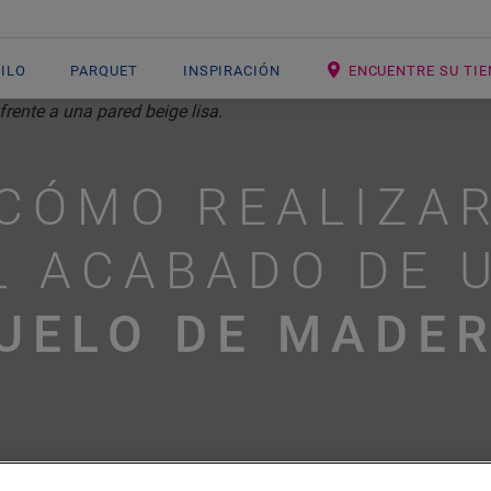
NILO
PARQUET
INSPIRACIÓN
ENCUENTRE SU TI
CÓMO REALIZA
L ACABADO DE 
UELO DE MADE