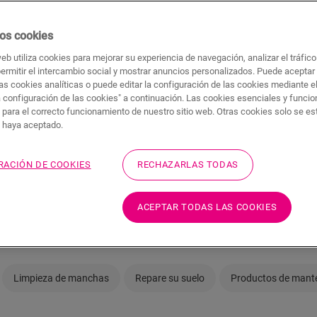
Mantener su nuevo suelo de vinilo en perfec
os cookies
izar el
mayoría de los casos, le bastará con dispo
web utiliza cookies para mejorar su experiencia de navegación, analizar el tráfic
mantener su suelo totalmente limpio. ¿Va 
o y la
permitir el intercambio social y mostrar anuncios personalizados. Puede aceptar
arañazo arruinen su día? No se preocupe: e
as cookies analíticas o puede editar la configuración de las cookies mediante e
uelo de
solucione.
a configuración de las cookies" a continuación. Las cookies esenciales y funci
 para el correcto funcionamiento de nuestro sitio web. Otras cookies solo se e
vinilo
s haya aceptado.
5. DESCUBRE TODOS LOS PRODUCTO
RACIÓN DE COOKIES
RECHAZARLAS TODAS
ACEPTAR TODAS LAS COOKIES
Limpieza de manchas
Repare su suelo
Productos de mant