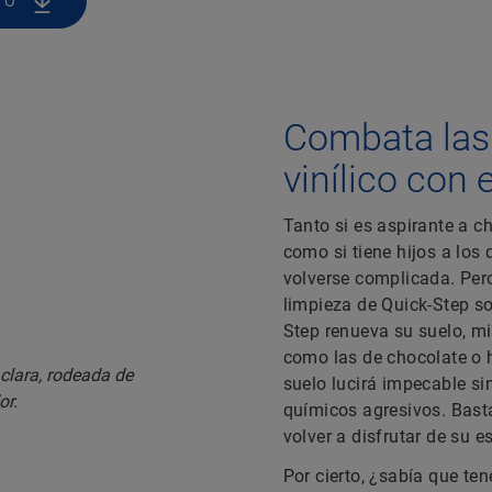
TO
Combata las
vinílico con
Tanto si es aspirante a c
como si tiene hijos a los 
volverse complicada. Per
limpieza de Quick-Step s
Step renueva su suelo, m
como las de chocolate o 
suelo lucirá impecable s
químicos agresivos. Bast
volver a disfrutar de su e
Por cierto, ¿sabía que t