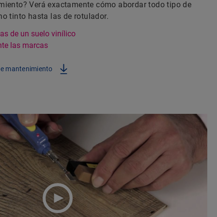
miento? Verá exactamente cómo abordar todo tipo de
o tinto hasta las de rotulador.
s de un suelo vinílico
nte las marcas
de mantenimiento