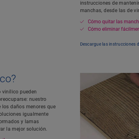
instrucciones de manteni
manchas, desde las de vin
Cómo quitar las mancha
Cómo eliminar fácilme
Descargue las instrucciones 
ico?
vinílico pueden
preocuparse: nuestro
e los daños menores que
soluciones igualmente
formados y lamas
r la mejor solución.