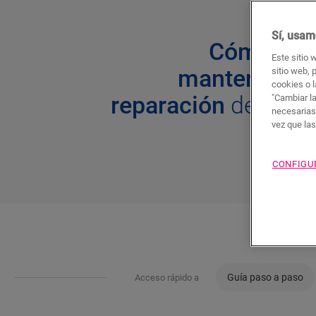
Sí, usam
Cómo real
Este sitio 
mantenimient
sitio web, 
cookies o l
reparación
de su s
"Cambiar l
necesarias
vez que la
CONFIGU
Guía paso a paso
Acceso rápido a