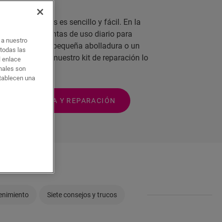
tas condiciones es sencillo y fácil. En la
ner de herramientas de uso diario para
o a nuestro
a dejar que una pequeña abolladura o un
 todas las
s probable que nuestro kit de reparación lo
l enlace
onales son
stablecen una
S DE LIMPIEZA Y REPARACIÓN
enimiento
Siete consejos y trucos