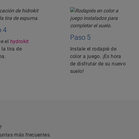
 4
Paso 5
ue el
hydrokit
la tira de
Instale el rodapié de
ma.
color a juego. ¡Es hora
de disfrutar de su nuevo
suelo!
?
guntas más frecuentes.