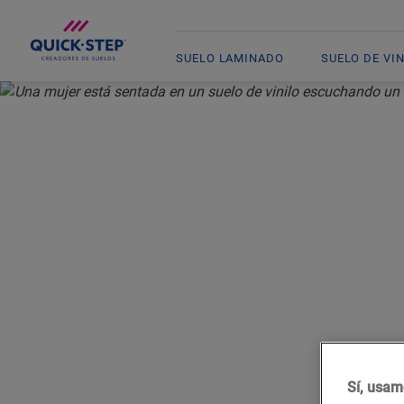
SUELO LAMINADO
SUELO DE VI
INICIO
SUELO DE VINILO
CÓMO REALIZAR EL ACABADO DE SU SUELO DE V
CÓMO RE
SU
Sí, usam