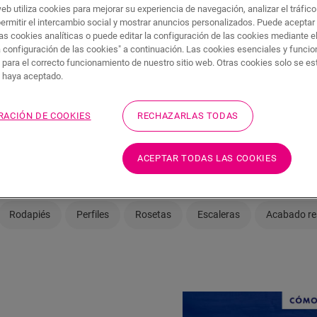
web utiliza cookies para mejorar su experiencia de navegación, analizar el tráfic
permitir el intercambio social y mostrar anuncios personalizados. Puede aceptar
as cookies analíticas o puede editar la configuración de las cookies mediante e
caba tu suelo de vinilo con esti
a configuración de las cookies" a continuación. Las cookies esenciales y funci
 para el correcto funcionamiento de nuestro sitio web. Otras cookies solo se e
s haya aceptado.
 a su nuevo suelo un estilo aún más “único”, disponemos de 
ermitirán darle un acabado elegante a su proyecto: desde per
ucciones sobre cómo incorporar el vinilo a sus escaleras para
RACIÓN DE COOKIES
RECHAZARLAS TODAS
quí tiene todo lo que necesita saber para rematar hasta el últ
ACEPTAR TODAS LAS COOKIES
Rodapiés
Perfiles
Rosetas
Escaleras
Acabado res