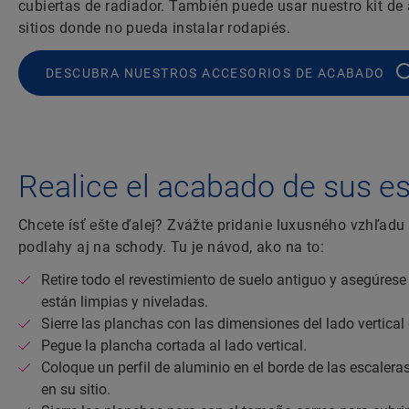
cubiertas de radiador. También puede usar nuestro kit de
sitios donde no pueda instalar rodapiés.
DESCUBRA NUESTROS ACCESORIOS DE ACABADO
Realice el acabado de sus e
Chcete ísť ešte ďalej? Zvážte pridanie luxusného vzhľadu 
podlahy aj na schody. Tu je návod, ako na to:
Retire todo el revestimiento de suelo antiguo y asegúrese
están limpias y niveladas.
Sierre las planchas con las dimensiones del lado vertical
Pegue la plancha cortada al lado vertical.
Coloque un perfil de aluminio en el borde de las escaleras
en su sitio.