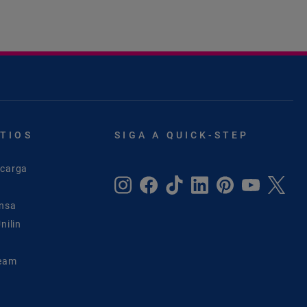
ITIOS
SIGA A QUICK-STEP
scarga
ensa
nilin
Team