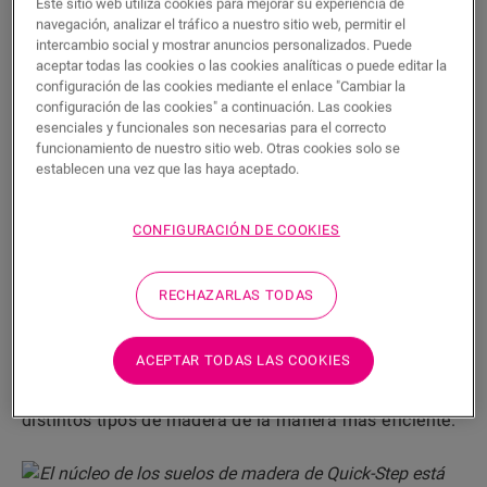
Este sitio web utiliza cookies para mejorar su experiencia de
debemos tratarlos con cuidado, en particular a las
navegación, analizar el tráfico a nuestro sitio web, permitir el
especies de crecimiento lento
como el roble. Por ello,
intercambio social y mostrar anuncios personalizados. Puede
aceptar todas las cookies o las cookies analíticas o puede editar la
solo utilizamos estas especies en las capas
configuración de las cookies mediante el enlace "Cambiar la
superiores
de nuestros suelos de madera.
configuración de las cookies" a continuación. Las cookies
esenciales y funcionales son necesarias para el correcto
funcionamiento de nuestro sitio web. Otras cookies solo se
Usamos madera recuperada o de
establecen una vez que las haya aceptado.
crecimiento rápido
CONFIGURACIÓN DE COOKIES
El núcleo de nuestros suelos de madera está
compuesto de madera de
árboles de crecimiento
rápido
(abeto, hevea, etc.) o de tableros de fibras de
RECHAZARLAS TODAS
alta densidad fabricados con
madera recuperada
.
Esta madera se obtiene, por ejemplo, de aserraderos,
ACEPTAR TODAS LAS COOKIES
procesos de gestión forestal sostenible y
mantenimiento de carreteras. De esta forma, usamos
distintos tipos de madera de la manera más eficiente.