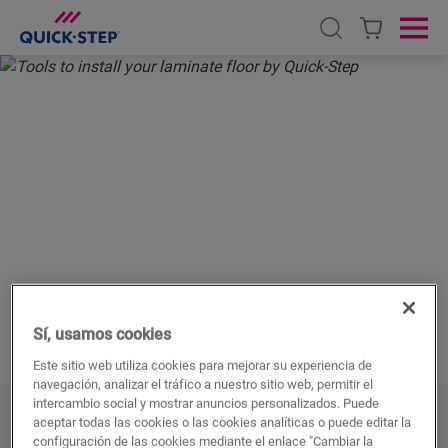
Open search
Ope
INICIO
SUELOS LAMINADOS
ACCESORIOS
HERRAMIENTAS DE INSTALACIÓN
HERRAMIENTAS DE
INSTALACIÓN
PARA SUELOS
LAMINADOS
Sí, usamos cookies
Este sitio web utiliza cookies para mejorar su experiencia de
navegación, analizar el tráfico a nuestro sitio web, permitir el
intercambio social y mostrar anuncios personalizados. Puede
aceptar todas las cookies o las cookies analíticas o puede editar la
Todo lo que necesita para una
configuración de las cookies mediante el enlace "Cambiar la