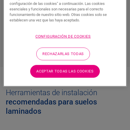
instalación sin problemas
configuración de las cookies" a continuación. Las cookies
esenciales y funcionales son necesarias para el correcto
funcionamiento de nuestro sitio web. Otras cookies solo se
Gracias al práctico sistema de clic y a las
establecen una vez que las haya aceptado.
herramientas adecuadas, los
suelos laminados
de
Quick-Step son fáciles de instalar. Encuentre las
CONFIGURACIÓN DE COOKIES
herramientas que le asegurarán
una experiencia de
instalación sin preocupaciones
.
RECHAZARLAS TODAS
ACEPTAR TODAS LAS COOKIES
Herramientas de instalación
recomendadas para suelos
laminados