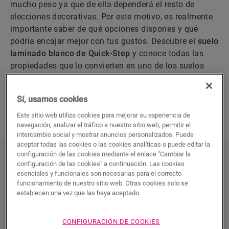
mucho peso ya que de ella dependerá el resto de
elecciones decorativas. Por este motivo, es realmente
importante saber de qué opciones dispones y qué
podría encajar mejor con tus gustos. Descubre el
suelo
laminado blanco de Quick-Step
y conoce todas las
propiedades que lo convierten en uno de los suelos
laminados más populares.
Sí, usamos cookies
DESCUBRA NUESTROS SUELOS LAMINADOS
BLANCOS
Este sitio web utiliza cookies para mejorar su experiencia de
navegación, analizar el tráfico a nuestro sitio web, permitir el
intercambio social y mostrar anuncios personalizados. Puede
aceptar todas las cookies o las cookies analíticas o puede editar la
configuración de las cookies mediante el enlace "Cambiar la
Discover our white laminate floors
configuración de las cookies" a continuación. Las cookies
esenciales y funcionales son necesarias para el correcto
funcionamiento de nuestro sitio web. Otras cookies solo se
establecen una vez que las haya aceptado.
CONFIGURACIÓN DE COOKIES