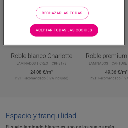
RECHAZARLAS TODAS
ACEPTAR TODAS LAS COOKIES
Roble blanco Charlotte
Roble premium
LAMINADOS
CREO
CRH3178
LAMINADOS
CAPTURE
24,08
€/m²
49,36
€/m²
P.V.P Recomendado ( IVA incluido)
P.V.P Recomendado ( IVA
Espacio y tranquilidad
El suelo laminado blanco es uno de los suelos más