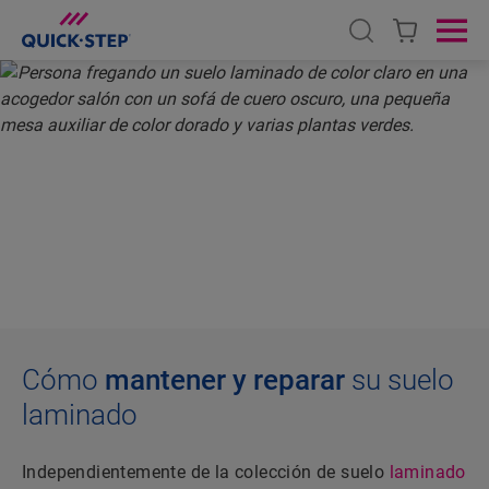
Open search
Ope
INICIO
SUELOS LAMINADOS
LIMPIEZA Y REPARACIÓN
CÓMO LIMPIAR
SUELOS LAMINADOS
Cómo
mantener y reparar
su suelo
laminado
Independientemente de la colección de suelo
laminado