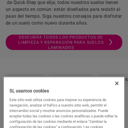
de Quick-Step que elija, todos nuestros suelos tienen
un aspecto en común: están diseñados para resistir al
paso del tiempo. Siga nuestros consejos para disfrutar
de un suelo como nuevo durante años.
DESCUBRA TODOS LOS PRODUCTOS DE
LIMPIEZA Y REPARACIÓN PARA SUELOS
LAMINADOS
Guía paso a paso
Limpieza de manchas
Repare su suel
Sí, usamos cookies
Este sitio web utiliza cookies para mejorar su experiencia de
Limpie su laminado Quick-Step
navegación, analizar el tráfico a nuestro sitio web, permitir el
intercambio social y mostrar anuncios personalizados. Puede
paso a paso
aceptar todas las cookies o las cookies analíticas o puede editar la
configuración de las cookies mediante el enlace "Cambiar la
Limpieza semanal: en seco
configuración de las cookies" a continuación. Las cookies