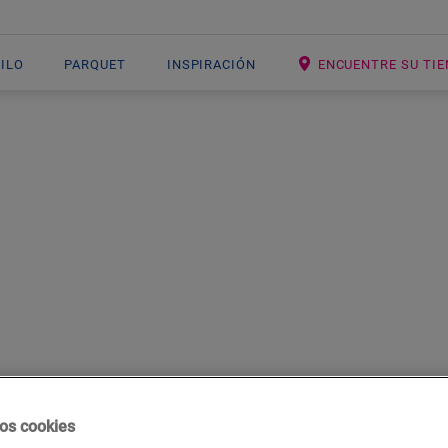
NILO
PARQUET
INSPIRACIÓN
ENCUENTRE SU TI
LO LAMINADO N
El suelo laminado negro es sinónimo de es
de combinaciones: desde contrastes fuer
os cookies
glamurosas con tonos metalizados e, incl