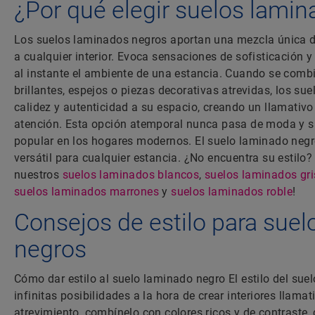
¿Por qué elegir suelos lami
Los suelos laminados negros aportan una mezcla única de 
a cualquier interior. Evoca sensaciones de sofisticación 
al instante el ambiente de una estancia. Cuando se comb
brillantes, espejos o piezas decorativas atrevidas, los s
calidez y autenticidad a su espacio, creando un llamativo
atención. Esta opción atemporal nunca pasa de moda y s
popular en los hogares modernos. El suelo laminado negr
versátil para cualquier estancia. ¿No encuentra su estilo
nuestros
suelos laminados blancos
,
suelos laminados gri
suelos laminados marrones
y
suelos laminados roble
!
Consejos de estilo para sue
negros
Cómo dar estilo al suelo laminado negro El estilo del sue
infinitas posibilidades a la hora de crear interiores llamat
atrevimiento, combínelo con colores ricos y de contraste,