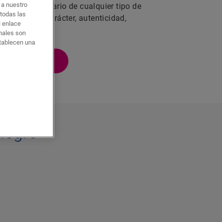
o a nuestro
rlo con mobiliario de cualquier tipo de
 todas las
a opción con carácter, autenticidad,
l enlace
onales son
stablecen una
NADO NEGRO
negro