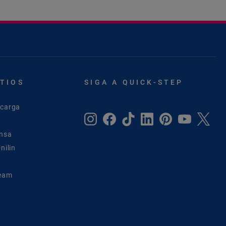
ITIOS
SIGA A QUICK-STEP
scarga
ensa
nilin
Team