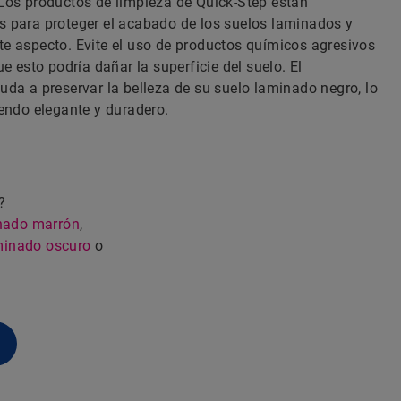
Los productos de limpieza de Quick-Step están
 para proteger el acabado de los suelos laminados y
e aspecto. Evite el uso de productos químicos agresivos
e esto podría dañar la superficie del suelo. El
da a preservar la belleza de su suelo laminado negro, lo
endo elegante y duradero.
?
nado marrón
,
minado oscuro
o