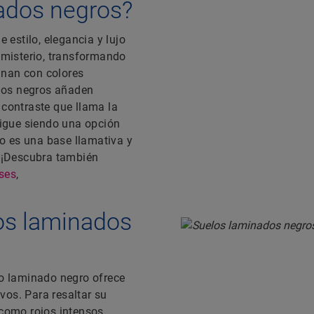
nados negros?
estilo, elegancia y lujo
y misterio, transformando
inan con colores
uelos negros añaden
 contraste que llama la
igue siendo una opción
o es una base llamativa y
? ¡Descubra también
ses
,
los laminados
lo laminado negro ofrece
ivos. Para resaltar su
 como rojos intensos,