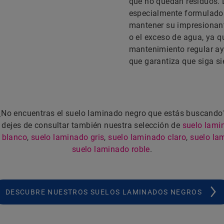
que no quedan residuos. 
especialmente formulados
mantener su impresionant
o el exceso de agua, ya qu
mantenimiento regular ayu
que garantiza que siga si
¿No encuentras el suelo laminado negro que estás buscando
 dejes de consultar también nuestra selección de
suelo lami
 blanco
,
suelo laminado gris
,
suelo laminado claro
,
suelo la
suelo laminado roble
.
DESCUBRE NUESTROS SUELOS LAMINADOS NEGROS