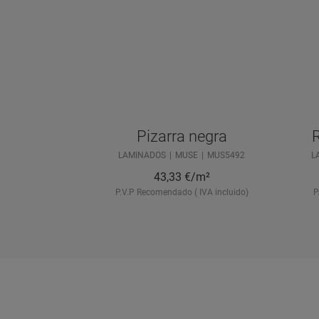
Pizarra negra
R
LAMINADOS
MUSE
MUS5492
L
43,33
€/m²
P.V.P Recomendado ( IVA incluido)
P