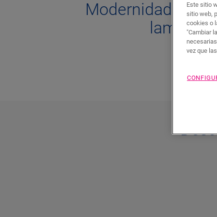
Modernidad con el
Este sitio 
sitio web, 
laminado
cookies o l
"Cambiar l
necesarias
vez que la
CONFIGU
Desc