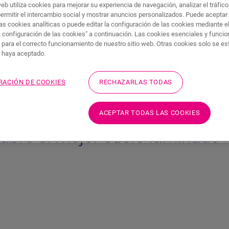
 suelo
web utiliza cookies para mejorar su experiencia de navegación, analizar el tráfic
blancas. Por tanto, es ideal para combina
permitir el intercambio social y mostrar anuncios personalizados. Puede aceptar
color. Este tipo de suelo es, sin duda, un
 negro
as cookies analíticas o puede editar la configuración de las cookies mediante e
modernidad y majestuosidad.
a configuración de las cookies" a continuación. Las cookies esenciales y funci
 para el correcto funcionamiento de nuestro sitio web. Otras cookies solo se e
s haya aceptado.
DESCUBRE EL MEJOR SUELO LAMI
RACIÓN DE COOKIES
RECHAZARLAS TODAS
ACEPTAR TODAS LAS COOKIES
ubre el mejor suelo laminado 