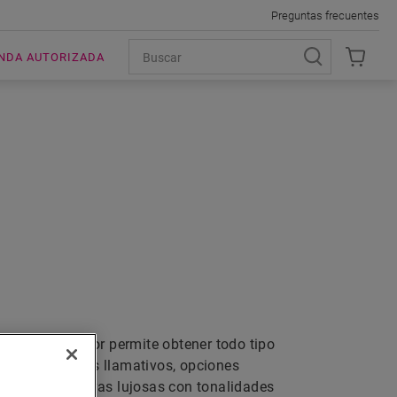
Preguntas frecuentes
ENDA AUTORIZADA
EGRO
tilo. Este color permite obtener todo tipo
tes con colores llamativos, opciones
uso, alternativas lujosas con tonalidades