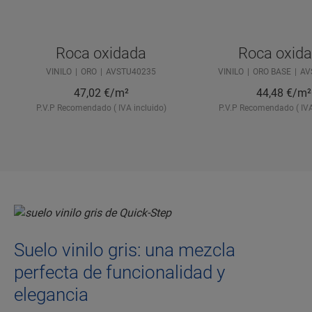
Roca oxidada
Roca oxid
VINILO
ORO
AVSTU40235
VINILO
ORO BASE
AV
47,02
€/m²
44,48
€/m²
P.V.P Recomendado ( IVA incluido)
P.V.P Recomendado ( IVA
Suelo vinilo gris: una mezcla
perfecta de funcionalidad y
elegancia