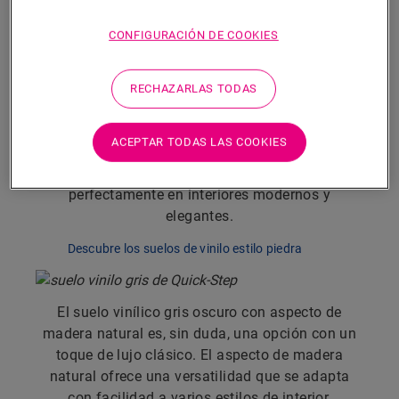
cálidos, relajantes y elegantes.
CONFIGURACIÓN DE COOKIES
RECHAZARLAS TODAS
El diseño de piedra del suelo de vinilo gris crea
una sensación de amplitud y continuidad con el
ACEPTAR TODAS LAS COOKIES
exterior. Con su lujo discreto y su calidad
superior, ofrece un aspecto de piedra que encaja
perfectamente en interiores modernos y
elegantes.
Descubre los suelos de vinilo estilo piedra
El suelo vinílico gris oscuro con aspecto de
madera natural es, sin duda, una opción con un
toque de lujo clásico. El aspecto de madera
natural ofrece una versatilidad que se adapta
con facilidad a varios estilos de interior,