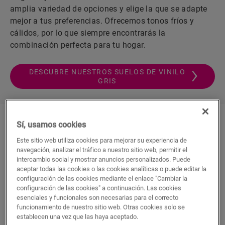
amplia variedad de opciones y elige la que se adapte
mejor a tus preferencias. Ofrecemos tonos fríos y
cálidos, por lo que siempre encontrarás la
combinación perfecta para tu hogar.
DESCUBRE NUESTROS SUELOS DE VINILO
GRIS
Sí, usamos cookies
¿Sabías que el suelo vinilo gris
Este sitio web utiliza cookies para mejorar su experiencia de
aporta estilo a tus estancias?
navegación, analizar el tráfico a nuestro sitio web, permitir el
intercambio social y mostrar anuncios personalizados. Puede
aceptar todas las cookies o las cookies analíticas o puede editar la
Las combinaciones cuidadosamente seleccionadas de
configuración de las cookies mediante el enlace "Cambiar la
tonos, diseños, detalles y acabados de nuestro suelo
configuración de las cookies" a continuación. Las cookies
vinilo gris abren posibilidades y opciones inigualables
esenciales y funcionales son necesarias para el correcto
funcionamiento de nuestro sitio web. Otras cookies solo se
para tu gusto, estilo y preferencias específicas. Los
establecen una vez que las haya aceptado.
diseños imitan la naturaleza y crean ambientes