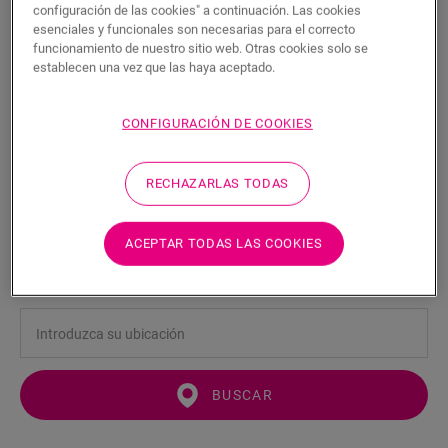
configuración de las cookies" a continuación. Las cookies
esenciales y funcionales son necesarias para el correcto
funcionamiento de nuestro sitio web. Otras cookies solo se
establecen una vez que las haya aceptado.
CONFIGURACIÓN DE COOKIES
Subperfil de aluminio Incizo para
escaleras
RECHAZARLAS TODAS
ACCESORIOS PARA LAMINADOS
SUBPERFIL DE ALUMINIO INCIZO PARA ESCALERAS
NEINCPBASE11
ACEPTAR TODAS LAS COOKIES
Acabado bonito
Para su suelo laminado
BUSCAR