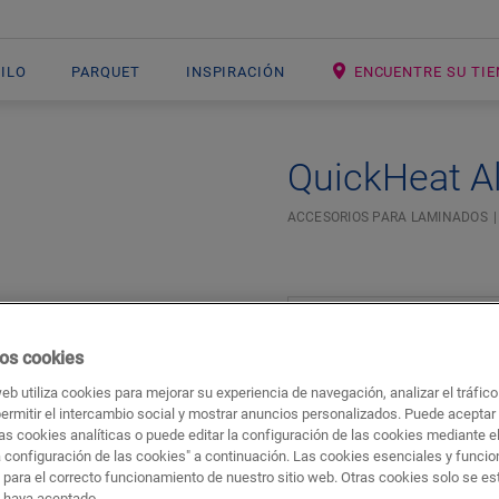
NILO
PARQUET
INSPIRACIÓN
ENCUENTRE SU TI
QuickHeat A
ACCESORIOS PARA LAMINADOS
os cookies
web utiliza cookies para mejorar su experiencia de navegación, analizar el tráfic
permitir el intercambio social y mostrar anuncios personalizados. Puede aceptar
as cookies analíticas o puede editar la configuración de las cookies mediante e
a configuración de las cookies" a continuación. Las cookies esenciales y funci
Descargas
Acceso rápido a
 para el correcto funcionamiento de nuestro sitio web. Otras cookies solo se e
s haya aceptado.