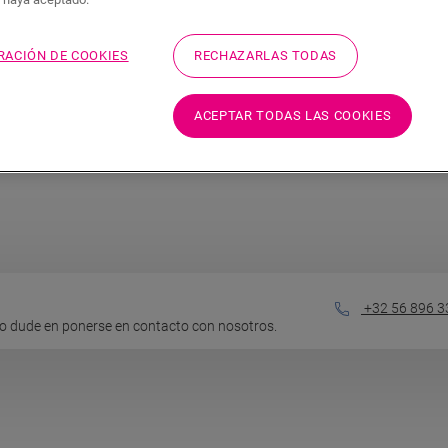
RACIÓN DE COOKIES
RECHAZARLAS TODAS
Información técnica
ACEPTAR TODAS LAS COOKIES
res. Puede conectar un cable
Detalles del producto
+32 56 896 3
o dude en ponerse en contacto con nosotros.