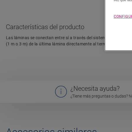
CONFIGU
Características del producto
Las láminas se conectan entre sí a través del sistema de conecto
(1 m o 3 m) de la última lámina directamente al termostato.
¿Necesita ayuda?
¿Tiene más preguntas o dudas? N