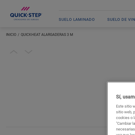
SUELO LAMINADO
SUELO DE VI
INICIO
QUICKHEAT ALARGADERAS 3 M
Introduzca su ubicación
Open image in lightbox
Sí, usam
Este sitio 
sitio web, 
cookies o l
"Cambiar l
necesarias
vez que la