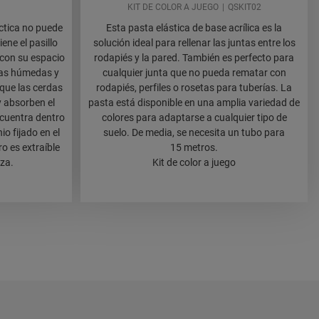
KIT DE COLOR A JUEGO
QSKIT02
ctica no puede
Esta pasta elástica de base acrílica es la
ene el pasillo
solución ideal para rellenar las juntas entre los
n con su espacio
rodapiés y la pared. También es perfecto para
llas húmedas y
cualquier junta que no pueda rematar con
 que las cerdas
rodapiés, perfiles o rosetas para tuberías. La
y absorben el
pasta está disponible en una amplia variedad de
ncuentra dentro
colores para adaptarse a cualquier tipo de
o fijado en el
suelo. De media, se necesita un tubo para
ro es extraíble
15 metros.
eza.
Kit de color a juego