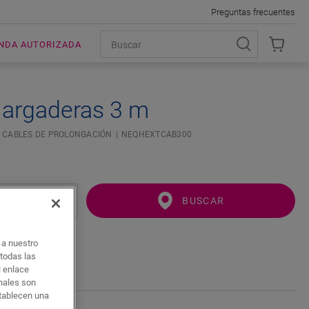
Preguntas frecuentes
ENDA AUTORIZADA
largaderas 3 m
CABLES DE PROLONGACIÓN
NEQHEXTCAB300
BUSCAR
o a nuestro
 todas las
l enlace
onales son
stablecen una