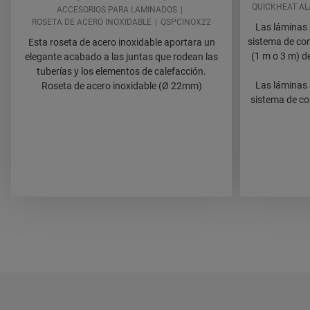
QUICKHEAT AL
ACCESORIOS PARA LAMINADOS
ROSETA DE ACERO INOXIDABLE
QSPCINOX22
Las láminas 
sistema de co
Esta roseta de acero inoxidable aportara un
(1 m o 3 m) d
elegante acabado a las juntas que rodean las
tuberías y los elementos de calefacción.
Las láminas 
Roseta de acero inoxidable (Ø 22mm)
sistema de co