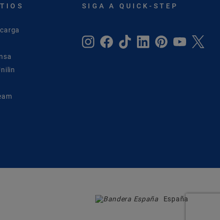
ITIOS
SIGA A QUICK-STEP
scarga
ensa
nilin
Team
España