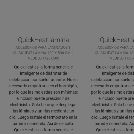
QuickHeat lámina
QuickHeat 
ACCESORIOS PARA LAMINADOS
ACCESORIOS PARA L
QUICKHEAT LÁMINA 120 X 500 CM
QUICKHEAT LÁMINA 10
NEUDLQH120X500
NEUDLQH100
QuickHeat es la forma sencilla e
QuickHeat es la form
inteligente de disfrutar de
inteligente de dis
calefacción por suelo radiante. No es
calefacción por suelo r
necesario empotrarla en el hormigón,
necesario empotrarla e
por lo que las molestias son mínimas;
por lo que las molestia
e incluso puede prescindir del
e incluso puede pre
electricista. Solo tiene que desplegar
electricista. Solo tien
las láminas y unirlas mediante un
las láminas y unirlas
clic. Luego instale el termostato en la
clic. Luego instale el t
pared y conéctelo. Así de sencillo.
pared y conéctelo. Así
QuickHeat es la forma sencilla e
QuickHeat es la form