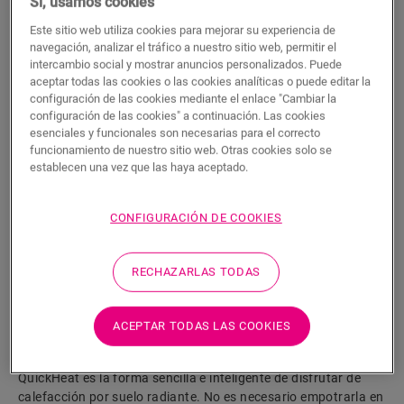
Sí, usamos cookies
Este sitio web utiliza cookies para mejorar su experiencia de
navegación, analizar el tráfico a nuestro sitio web, permitir el
intercambio social y mostrar anuncios personalizados. Puede
aceptar todas las cookies o las cookies analíticas o puede editar la
configuración de las cookies mediante el enlace "Cambiar la
QuickHeat lámina 120 x 700 cm
configuración de las cookies" a continuación. Las cookies
esenciales y funcionales son necesarias para el correcto
funcionamiento de nuestro sitio web. Otras cookies solo se
ACCESORIOS PARA LAMINADOS
QUICKHEAT LÁMINA
NEUDLQH120X700
establecen una vez que las haya aceptado.
CONFIGURACIÓN DE COOKIES
RECHAZARLAS TODAS
BUSCAR
ACEPTAR TODAS LAS COOKIES
Características del producto
QuickHeat es la forma sencilla e inteligente de disfrutar de
calefacción por suelo radiante. No es necesario empotrarla en