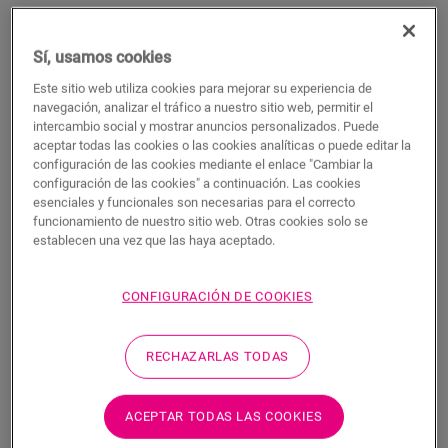
Sí, usamos cookies
Este sitio web utiliza cookies para mejorar su experiencia de
navegación, analizar el tráfico a nuestro sitio web, permitir el
intercambio social y mostrar anuncios personalizados. Puede
Rodapié pintable resistente al agua,
aceptar todas las cookies o las cookies analíticas o puede editar la
mediano
configuración de las cookies mediante el enlace "Cambiar la
configuración de las cookies" a continuación. Las cookies
ACCESORIOS PARA LAMINADOS
esenciales y funcionales son necesarias para el correcto
RODAPIÉ MEDIANO PINTABLE Y RESISTENTE AL AGUA
funcionamiento de nuestro sitio web. Otras cookies solo se
QSHSK58PAINT
establecen una vez que las haya aceptado.
Acabado bonito
Para su suelo laminado
CONFIGURACIÓN DE COOKIES
Para su suelo de parquet
Para su suelo de vinilo
Resistente al agua
RECHAZARLAS TODAS
ACEPTAR TODAS LAS COOKIES