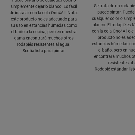
Puede pintarlo de cualquier color o
Se trata de un rodapié
simplemente dejarlo blanco. Es fácil
puede pintar. Puede 
de instalar con la cola One4All. Nota:
cualquier color o simpl
este producto no es adecuado para
blanco. El rodapié es fá
su uso en estancias húmedas como
con la cola One4All o cl
el baño o la cocina, pero en nuestra
producto no es ade
gama encontrará muchos otros
estancias húmedas com
rodapiés resistentes al agua.
el baño, pero en n
Scotia listo para pintar
encontrará muchos ot
resistentes al
Rodapié estándar list