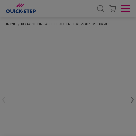
Open search
Ope
INICIO
RODAPIÉ PINTABLE RESISTENTE AL AGUA, MEDIANO
Introduzca su ubicación