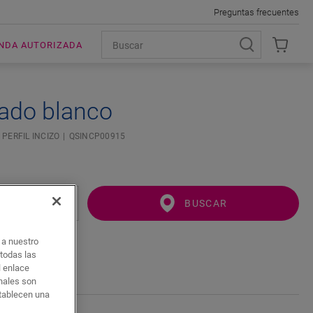
Preguntas frecuentes
ENDA AUTORIZADA
zado blanco
PERFIL INCIZO
QSINCP00915
BUSCAR
o a nuestro
 todas las
l enlace
onales son
stablecen una