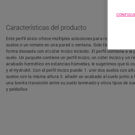
CONFIGU
Características del producto
Este perfil único ofrece múltiples soluciones para rematar su suel
suelos o un remate en una pared o ventana. Solo tiene que cortar e
forma deseada con el cúter Incizo incluido. El perfil combina a la 
suelo. Un paquete contiene un perfil Incizo, un cúter Incizo y un ri
acabado hermético en estancias húmedas, le sugerimos que lo co
y el Hydrokit. Con el perfil Incizo puede: 1. unir dos suelos con alt
suelos con la misma altura 3. añadir un acabado al suelo junto a l
una bonita transición entre su suelo laminado y otros tipos de su
y peldaños