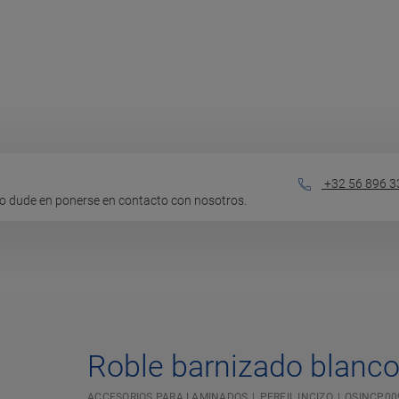
+32 56 896 3
o dude en ponerse en contacto con nosotros.
Roble barnizado blanc
ACCESORIOS PARA LAMINADOS
PERFIL INCIZO
QSINCP00