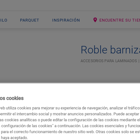
NILO
PARQUET
INSPIRACIÓN
ENCUENTRE SU TI
Roble barni
ACCESORIOS PARA LAMINADOS
os cookies
web utiliza cookies para mejorar su experiencia de navegación, analizar el tráfic
permitir el intercambio social y mostrar anuncios personalizados. Puede aceptar
as cookies analíticas o puede editar la configuración de las cookies mediante e
a configuración de las cookies" a continuación. Las cookies esenciales y funci
Descargas
Acceso rápido a
 para el correcto funcionamiento de nuestro sitio web. Otras cookies solo se e
s haya aceptado.