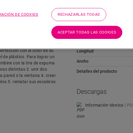
RACIÓN DE COOKIES
RECHAZARLAS TODAS
Dimensiones
ACEPTAR TODAS LAS COOKIES
o, como la transición entre
Altura
l perfil Incizo según la
perfección con el color de su
Longitud
el de plástico. Para lograr un
Ancho
mbine con la tira de espuma
uras distintas 2. unir dos
Detalles del producto
a pared o la ventana 4. crear
elos 5. rematar sus escaleras
Descargas
Información técnica
PD