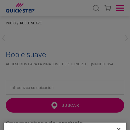
Open search
Ope
INICIO
ROBLE SUAVE
Introduzca su ubicación
Roble suave
ACCESORIOS PARA LAMINADOS
PERFIL INCIZO
QSINCP01854
BUSCAR
Características del producto