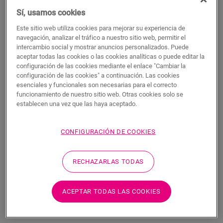
Este perfil único ofrece múltiples soluciones para rematar su
Sí, usamos cookies
suelo, como la transición entre suelos o un remate en una
pared o ventana. Solo tiene que cortar el perfil Incizo según la
Este sitio web utiliza cookies para mejorar su experiencia de
navegación, analizar el tráfico a nuestro sitio web, permitir el
forma deseada con el cúter Incizo incluido. El perfil combina a
intercambio social y mostrar anuncios personalizados. Puede
la perfección con el color de su suelo. Un paquete contiene un
aceptar todas las cookies o las cookies analíticas o puede editar la
perfil Incizo, un cúter Incizo y un riel de plástico. Para lograr
configuración de las cookies mediante el enlace "Cambiar la
un acabado hermético en estancias húmedas, le sugerimos
configuración de las cookies" a continuación. Las cookies
que lo combine con la tira de espuma y el Hydrokit. Con el
esenciales y funcionales son necesarias para el correcto
perfil Incizo puede: 1. unir dos suelos con alturas distintas 2.
funcionamiento de nuestro sitio web. Otras cookies solo se
unir dos suelos con la misma altura 3. añadir un acabado al
establecen una vez que las haya aceptado.
suelo junto a la pared o la ventana 4. crear una bonita
transición entre su suelo laminado y otros tipos de suelos 5.
CONFIGURACIÓN DE COOKIES
rematar sus escaleras y peldaños
RECHAZARLAS TODAS
Dimensiones
ACEPTAR TODAS LAS COOKIES
Descargas