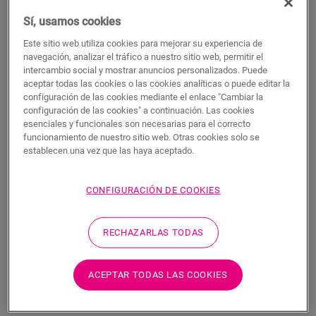
Este perfil único ofrece múltiples soluciones para rematar su
Sí, usamos cookies
suelo, como la transición entre suelos o un remate en una
pared o ventana. Solo tiene que cortar el perfil Incizo según la
Este sitio web utiliza cookies para mejorar su experiencia de
forma deseada con el cúter Incizo incluido. El perfil combina a
navegación, analizar el tráfico a nuestro sitio web, permitir el
la perfección con el color de su suelo. Un paquete contiene un
intercambio social y mostrar anuncios personalizados. Puede
aceptar todas las cookies o las cookies analíticas o puede editar la
perfil Incizo, un cúter Incizo y un riel de plástico. Para lograr
configuración de las cookies mediante el enlace "Cambiar la
un acabado hermético en estancias húmedas, le sugerimos
configuración de las cookies" a continuación. Las cookies
que lo combine con la tira de espuma y el Hydrokit. Con el
esenciales y funcionales son necesarias para el correcto
perfil Incizo puede: 1. unir dos suelos con alturas distintas 2.
funcionamiento de nuestro sitio web. Otras cookies solo se
unir dos suelos con la misma altura 3. añadir un acabado al
establecen una vez que las haya aceptado.
suelo junto a la pared o la ventana 4. crear una bonita
transición entre su suelo laminado y otros tipos de suelos 5.
rematar sus escaleras y peldaños
CONFIGURACIÓN DE COOKIES
RECHAZARLAS TODAS
Dimensiones
ACEPTAR TODAS LAS COOKIES
Descargas