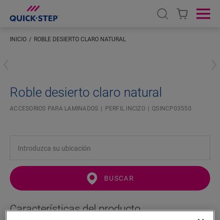
Open search
Ope
INICIO
ROBLE DESIERTO CLARO NATURAL
Introduzca su ubicación
Roble desierto claro natural
ACCESORIOS PARA LAMINADOS
PERFIL INCIZO
QSINCP03550
BUSCAR
Características del producto