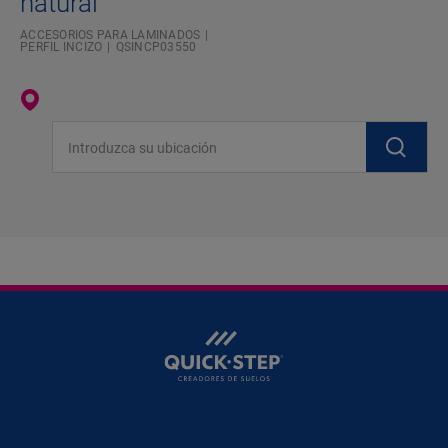
natural
ACCESORIOS PARA LAMINADOS
PERFIL INCIZO
QSINCP03550
Introduzca su ubicación