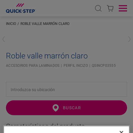
Open search
Ope
INICIO
ROBLE VALLE MARRÓN CLARO
Introduzca su ubicación
Roble valle marrón claro
ACCESORIOS PARA LAMINADOS
PERFIL INCIZO
QSINCP03555
BUSCAR
Características del producto