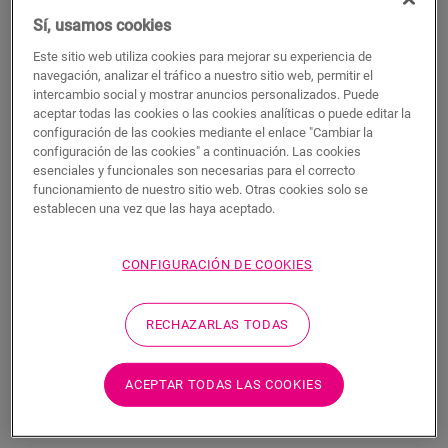
Este perfil único ofrece múltiples soluciones para rematar su
Sí, usamos cookies
suelo, como la transición entre suelos o un remate en una
pared o ventana. Solo tiene que cortar el perfil Incizo según la
Este sitio web utiliza cookies para mejorar su experiencia de
navegación, analizar el tráfico a nuestro sitio web, permitir el
forma deseada con el cúter Incizo incluido. El perfil combina a
intercambio social y mostrar anuncios personalizados. Puede
la perfección con el color de su suelo. Un paquete contiene un
aceptar todas las cookies o las cookies analíticas o puede editar la
perfil Incizo, un cúter Incizo y un riel de plástico. Para lograr
configuración de las cookies mediante el enlace "Cambiar la
un acabado hermético en estancias húmedas, le sugerimos
configuración de las cookies" a continuación. Las cookies
que lo combine con la tira de espuma y el Hydrokit. Con el
esenciales y funcionales son necesarias para el correcto
perfil Incizo puede: 1. unir dos suelos con alturas distintas 2.
funcionamiento de nuestro sitio web. Otras cookies solo se
unir dos suelos con la misma altura 3. añadir un acabado al
establecen una vez que las haya aceptado.
suelo junto a la pared o la ventana 4. crear una bonita
transición entre su suelo laminado y otros tipos de suelos 5.
CONFIGURACIÓN DE COOKIES
rematar sus escaleras y peldaños
RECHAZARLAS TODAS
Dimensiones
ACEPTAR TODAS LAS COOKIES
Descargas