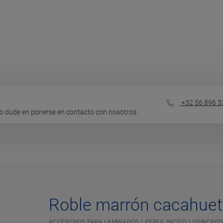
+32 56 896 3
o dude en ponerse en contacto con nosotros.
Roble marrón cacahue
ACCESORIOS PARA LAMINADOS
PERFIL INCIZO
QSINCP05