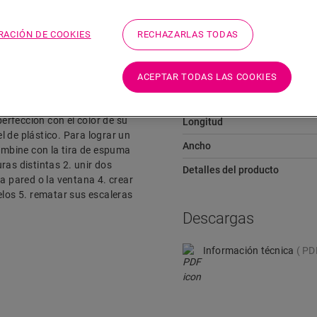
RACIÓN DE COOKIES
RECHAZARLAS TODAS
Dimensiones
ACEPTAR TODAS LAS COOKIES
o, como la transición entre
Altura
l perfil Incizo según la
perfección con el color de su
Longitud
el de plástico. Para lograr un
Ancho
mbine con la tira de espuma
uras distintas 2. unir dos
Detalles del producto
a pared o la ventana 4. crear
elos 5. rematar sus escaleras
Descargas
Información técnica
PD