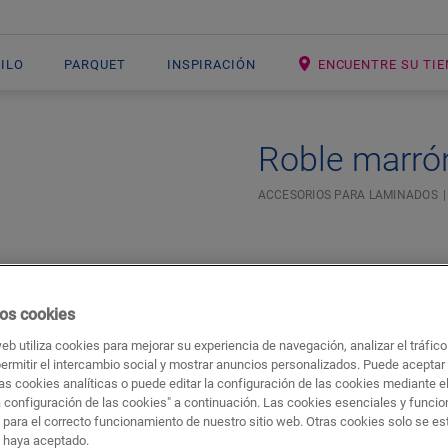
NILO
PARQUET
INSPIRACIÓN
ENCUENTRE SU TI
Roble marró
ACCESORIOS PARA LAMINADOS
os cookies
web utiliza cookies para mejorar su experiencia de navegación, analizar el tráfic
permitir el intercambio social y mostrar anuncios personalizados. Puede aceptar
as cookies analíticas o puede editar la configuración de las cookies mediante e
a configuración de las cookies" a continuación. Las cookies esenciales y funci
Descargas
Acceso rápido a
 para el correcto funcionamiento de nuestro sitio web. Otras cookies solo se e
s haya aceptado.