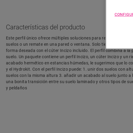
CONFIGU
Características del producto
Este perfil único ofrece múltiples soluciones para rematar su suel
suelos o un remate en una pared o ventana. Solo tiene que cortar e
forma deseada con el cúter Incizo incluido. El perfil combina a la 
suelo. Un paquete contiene un perfil Incizo, un cúter Incizo y un ri
acabado hermético en estancias húmedas, le sugerimos que lo co
y el Hydrokit. Con el perfil Incizo puede: 1. unir dos suelos con alt
suelos con la misma altura 3. añadir un acabado al suelo junto a l
una bonita transición entre su suelo laminado y otros tipos de su
y peldaños