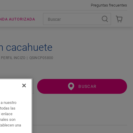
Preguntas frecuentes
ENDA AUTORIZADA
n cacahuete
PERFIL INCIZO
QSINCP05800
BUSCAR
o a nuestro
 todas las
l enlace
onales son
stablecen una