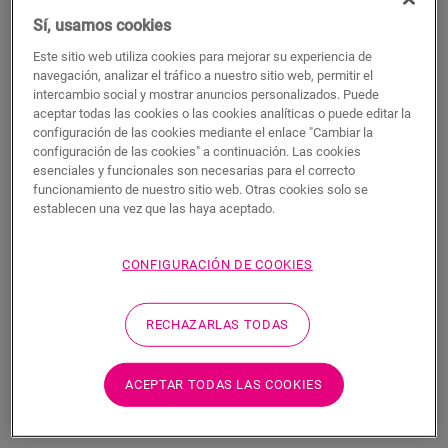
Este perfil único ofrece múltiples soluciones para rematar su
Sí, usamos cookies
suelo, como la transición entre suelos o un remate en una
pared o ventana. Solo tiene que cortar el perfil Incizo según la
Este sitio web utiliza cookies para mejorar su experiencia de
navegación, analizar el tráfico a nuestro sitio web, permitir el
forma deseada con el cúter Incizo incluido. El perfil combina a
intercambio social y mostrar anuncios personalizados. Puede
la perfección con el color de su suelo. Un paquete contiene un
aceptar todas las cookies o las cookies analíticas o puede editar la
perfil Incizo, un cúter Incizo y un riel de plástico. Para lograr
configuración de las cookies mediante el enlace "Cambiar la
un acabado hermético en estancias húmedas, le sugerimos
configuración de las cookies" a continuación. Las cookies
que lo combine con la tira de espuma y el Hydrokit. Con el
esenciales y funcionales son necesarias para el correcto
perfil Incizo puede: 1. unir dos suelos con alturas distintas 2.
funcionamiento de nuestro sitio web. Otras cookies solo se
unir dos suelos con la misma altura 3. añadir un acabado al
establecen una vez que las haya aceptado.
suelo junto a la pared o la ventana 4. crear una bonita
transición entre su suelo laminado y otros tipos de suelos 5.
CONFIGURACIÓN DE COOKIES
rematar sus escaleras y peldaños
RECHAZARLAS TODAS
Dimensiones
ACEPTAR TODAS LAS COOKIES
Descargas