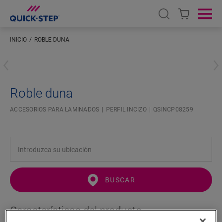
Open search
Ope
INICIO
ROBLE DUNA
Introduzca su ubicación
Roble duna
ACCESORIOS PARA LAMINADOS
PERFIL INCIZO
QSINCP08259
BUSCAR
Características del producto