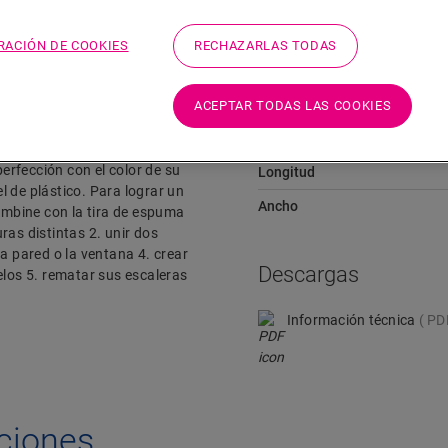
RACIÓN DE COOKIES
RECHAZARLAS TODAS
Dimensiones
ACEPTAR TODAS LAS COOKIES
o, como la transición entre
Altura
l perfil Incizo según la
perfección con el color de su
Longitud
el de plástico. Para lograr un
Ancho
mbine con la tira de espuma
uras distintas 2. unir dos
a pared o la ventana 4. crear
Descargas
elos 5. rematar sus escaleras
Información técnica
PD
caciones