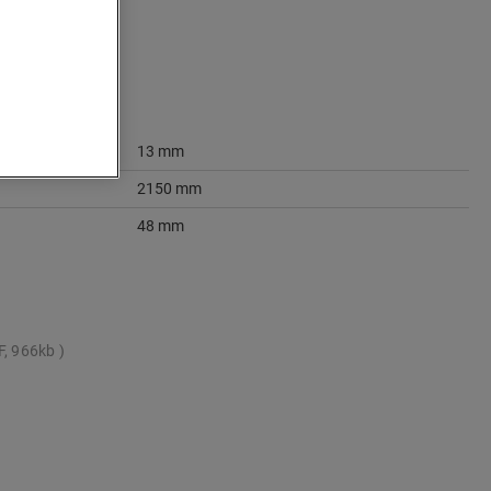
13 mm
2150 mm
48 mm
F, 966kb