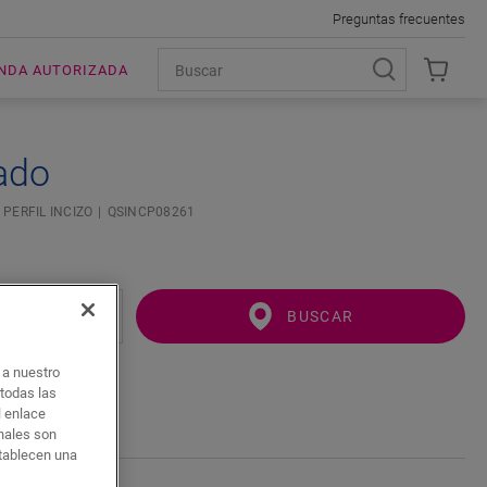
Preguntas frecuentes
ENDA AUTORIZADA
ado
PERFIL INCIZO
QSINCP08261
BUSCAR
o a nuestro
 todas las
l enlace
onales son
stablecen una