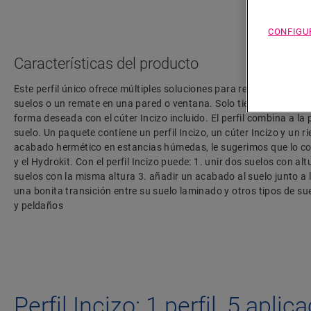
CONFIGU
Características del producto
Este perfil único ofrece múltiples soluciones para rematar su suel
suelos o un remate en una pared o ventana. Solo tiene que cortar e
forma deseada con el cúter Incizo incluido. El perfil combina a la 
suelo. Un paquete contiene un perfil Incizo, un cúter Incizo y un ri
acabado hermético en estancias húmedas, le sugerimos que lo co
y el Hydrokit. Con el perfil Incizo puede: 1. unir dos suelos con alt
suelos con la misma altura 3. añadir un acabado al suelo junto a l
una bonita transición entre su suelo laminado y otros tipos de su
y peldaños
Perfil Incizo: 1 perfil, 5 apli