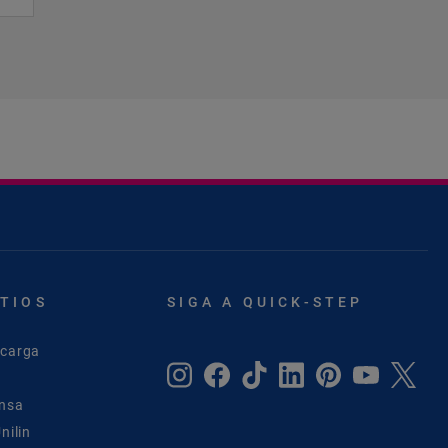
ITIOS
SIGA A QUICK-STEP
scarga
ensa
nilin