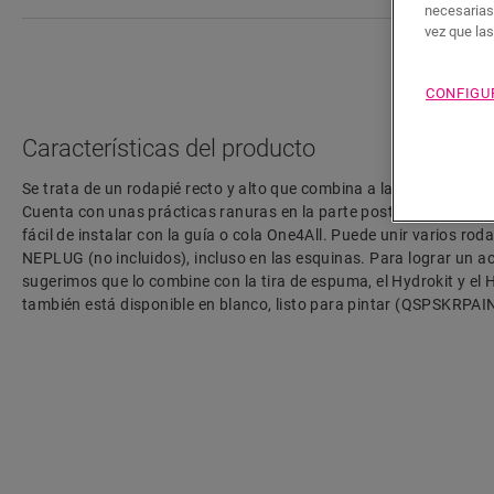
necesarias
vez que la
CONFIGU
Características del producto
Se trata de un rodapié recto y alto que combina a la perfección co
Cuenta con unas prácticas ranuras en la parte posterior para aloja
fácil de instalar con la guía o cola One4All. Puede unir varios roda
NEPLUG (no incluidos), incluso en las esquinas. Para lograr un a
sugerimos que lo combine con la tira de espuma, el Hydrokit y el H
también está disponible en blanco, listo para pintar (QSPSKRPAI