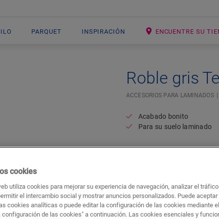
NILO
PARQUET
INSPIRACIÓN
ENCUENTRE SU TI
Roble gris T
ACCESORIOS PARA LAMINADOS
Acabado bonito
Para su suelo laminado
os cookies
web utiliza cookies para mejorar su experiencia de navegación, analizar el tráfic
permitir el intercambio social y mostrar anuncios personalizados. Puede aceptar
as cookies analíticas o puede editar la configuración de las cookies mediante e
a configuración de las cookies" a continuación. Las cookies esenciales y funci