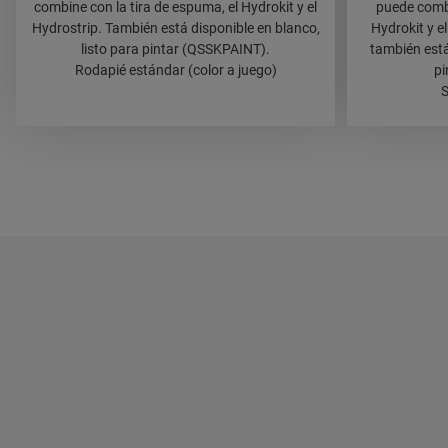
combine con la tira de espuma, el Hydrokit y el
puede combi
Hydrostrip. También está disponible en blanco,
Hydrokit y e
listo para pintar (QSSKPAINT).
también está
Rodapié estándar (color a juego)
pi
S