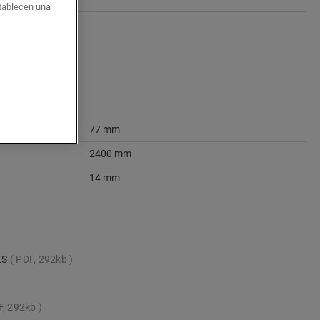
stablecen una
77 mm
2400 mm
14 mm
ES
PDF, 292kb
F, 292kb