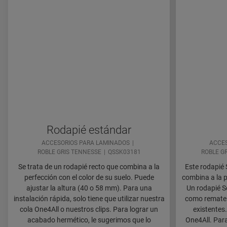
Rodapié estándar
ACCESORIOS PARA LAMINADOS
ACCES
ROBLE GRIS TENNESSE
QSSK03181
ROBLE G
Se trata de un rodapié recto que combina a la
Este rodapié 
perfección con el color de su suelo. Puede
combina a la p
ajustar la altura (40 o 58 mm). Para una
Un rodapié S
instalación rápida, solo tiene que utilizar nuestra
como remate 
cola One4All o nuestros clips. Para lograr un
existentes.
acabado hermético, le sugerimos que lo
One4All. Par