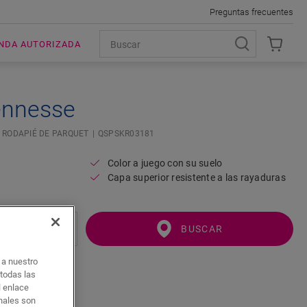
Preguntas frecuentes
ENDA AUTORIZADA
ennesse
RODAPIÉ DE PARQUET
QSPSKR03181
Color a juego con su suelo
Capa superior resistente a las rayaduras
BUSCAR
o a nuestro
 todas las
l enlace
onales son