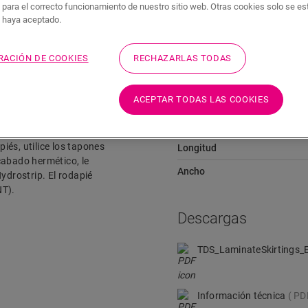
 para el correcto funcionamiento de nuestro sitio web. Otras cookies solo se e
Descargas
Acceso rápido a
s haya aceptado.
RACIÓN DE COOKIES
RECHAZARLAS TODAS
Dimensiones
ACEPTAR TODAS LAS COOKIES
n el color de su suelo.
Altura
r los cables. El rodapié es
piés, utilice los tapones
Longitud
cabado hermético, le
Ancho
ydrostrip. El rodapié
NT).
Descargas
TDS_LaminateSkirtings_
Información técnica
PD