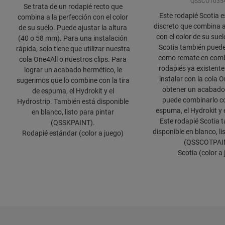
QSSCOT035
Se trata de un rodapié recto que
Este rodapié Scotia e
combina a la perfección con el color
discreto que combina a
de su suelo. Puede ajustar la altura
con el color de su sue
(40 o 58 mm). Para una instalación
Scotia también puede 
rápida, solo tiene que utilizar nuestra
como remate en comb
cola One4All o nuestros clips. Para
rodapiés ya existentes
lograr un acabado hermético, le
instalar con la cola 
sugerimos que lo combine con la tira
obtener un acabado
de espuma, el Hydrokit y el
puede combinarlo con
Hydrostrip. También está disponible
espuma, el Hydrokit y 
en blanco, listo para pintar
Este rodapié Scotia 
(QSSKPAINT).
disponible en blanco, li
Rodapié estándar (color a juego)
(QSSCOTPAI
Scotia (color a