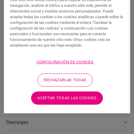
BUSCAR
navegación, analizar el tráfico a nuestro sitio web, permitir el
intercambio social y mostrar anuncios personalizados. Puede
aceptar todas las cookies o las cookies analíticas o puede editar la
Características del producto
configuración de las cookies mediante el enlace "Cambiar la
configuración de las cookies" a continuación. Las cookies
Se trata de un rodapié recto y alto que combina a la
esenciales y funcionales son necesarias para el correcto
perfección con el color de su suelo. Cuenta con unas prácticas
funcionamiento de nuestro sitio web. Otras cookies solo se
establecen una vez que las haya aceptado.
ranuras en la parte posterior para alojar los cables. El rodapié
es fácil de instalar con la guía o cola One4All. Puede unir
varios rodapiés, utilice los tapones NEPLUG (no incluidos),
CONFIGURACIÓN DE COOKIES
incluso en las esquinas. Para lograr un acabado hermético, le
sugerimos que lo combine con la tira de espuma, el Hydrokit y
el Hydrostrip. El rodapié también está disponible en blanco,
RECHAZARLAS TODAS
listo para pintar (QSPSKRPAINT).
ACEPTAR TODAS LAS COOKIES
Dimensiones
Descargas