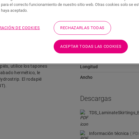
 para el correcto funcionamiento de nuestro sitio web. Otras cookies solo se e
Descargas
Acceso rápido a
s haya aceptado.
RACIÓN DE COOKIES
RECHAZARLAS TODAS
Dimensiones
ACEPTAR TODAS LAS COOKIES
n el color de su suelo.
Altura
r los cables. El rodapié es
piés, utilice los tapones
Longitud
cabado hermético, le
Ancho
ydrostrip. El rodapié
NT).
Descargas
TDS_LaminateSkirtings_
Información técnica
PD