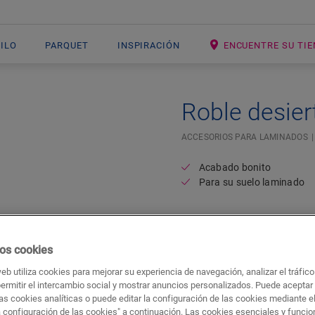
NILO
PARQUET
INSPIRACIÓN
ENCUENTRE SU TI
Roble desier
ACCESORIOS PARA LAMINADOS
Acabado bonito
Para su suelo laminado
os cookies
web utiliza cookies para mejorar su experiencia de navegación, analizar el tráfic
permitir el intercambio social y mostrar anuncios personalizados. Puede aceptar
as cookies analíticas o puede editar la configuración de las cookies mediante e
a configuración de las cookies" a continuación. Las cookies esenciales y funci