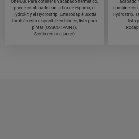
One4All. Para obtener un acabado hermético,
acabado h
puede combinarlo con la tira de espuma, el
combine con l
Hydrokit y el Hydrostrip. Este rodapié Scotia
Hydrostrip. T
también está disponible en blanco, listo para
listo
pintar (QSSCOTPAINT).
Rodapi
Scotia (color a juego)