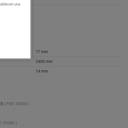
stablecen una
77 mm
2400 mm
14 mm
ES
PDF, 292kb
F, 292kb