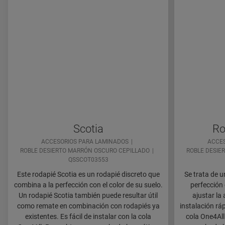
Scotia
Ro
ACCESORIOS PARA LAMINADOS
ACCES
ROBLE DESIERTO MARRÓN OSCURO CEPILLADO
ROBLE DESIE
QSSCOT03553
Este rodapié Scotia es un rodapié discreto que
Se trata de u
combina a la perfección con el color de su suelo.
perfección 
Un rodapié Scotia también puede resultar útil
ajustar la
como remate en combinación con rodapiés ya
instalación ráp
existentes. Es fácil de instalar con la cola
cola One4All