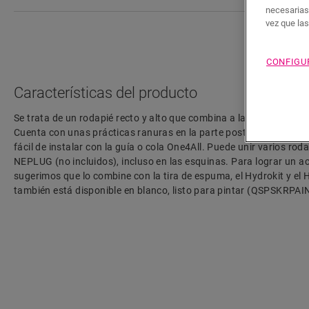
necesarias
vez que la
CONFIGU
Características del producto
Se trata de un rodapié recto y alto que combina a la perfección co
Cuenta con unas prácticas ranuras en la parte posterior para aloja
fácil de instalar con la guía o cola One4All. Puede unir varios roda
NEPLUG (no incluidos), incluso en las esquinas. Para lograr un a
sugerimos que lo combine con la tira de espuma, el Hydrokit y el H
también está disponible en blanco, listo para pintar (QSPSKRPAI