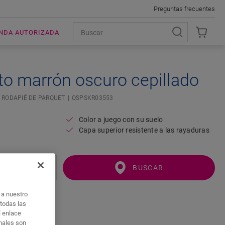
Preguntas frecuentes
ENDA AUTORIZADA
to marrón oscuro cepillado
RODAPIÉ DE PARQUET
QSPSKR03553
Color a juego con su suelo
Capa superior resistente a las rayaduras
BUSCAR
o a nuestro
 todas las
l enlace
onales son