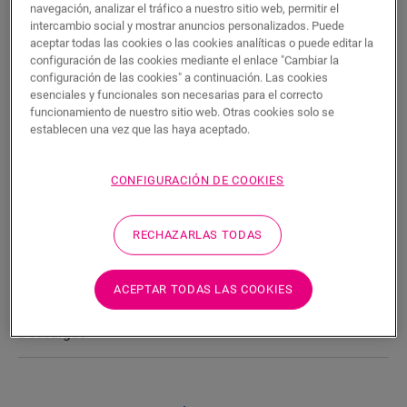
navegación, analizar el tráfico a nuestro sitio web, permitir el
BUSCAR
intercambio social y mostrar anuncios personalizados. Puede
aceptar todas las cookies o las cookies analíticas o puede editar la
configuración de las cookies mediante el enlace "Cambiar la
Características del producto
configuración de las cookies" a continuación. Las cookies
esenciales y funcionales son necesarias para el correcto
Se trata de un rodapié recto y alto que combina a la
funcionamiento de nuestro sitio web. Otras cookies solo se
perfección con el color de su suelo. Cuenta con unas prácticas
establecen una vez que las haya aceptado.
ranuras en la parte posterior para alojar los cables. El rodapié
es fácil de instalar con la guía o cola One4All. Para lograr un
acabado hermético, le sugerimos que lo combine con la tira de
CONFIGURACIÓN DE COOKIES
espuma, el Hydrokit y el Hydrostrip. El rodapié también está
disponible en blanco, listo para pintar (QSPSKRPAINT).
RECHAZARLAS TODAS
Dimensiones
ACEPTAR TODAS LAS COOKIES
Descargas