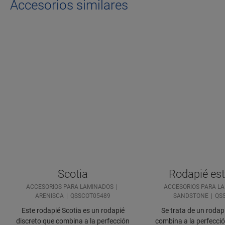
Accesorios similares
Scotia
Rodapié es
ACCESORIOS PARA LAMINADOS
ACCESORIOS PARA L
ARENISCA
QSSCOT05489
SANDSTONE
QS
Este rodapié Scotia es un rodapié
Se trata de un rodap
discreto que combina a la perfección
combina a la perfecció