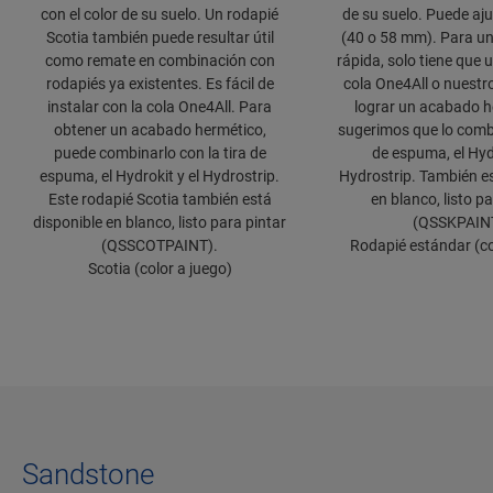
con el color de su suelo. Un rodapié
de su suelo. Puede aju
Scotia también puede resultar útil
(40 o 58 mm). Para un
como remate en combinación con
rápida, solo tiene que u
rodapiés ya existentes. Es fácil de
cola One4All o nuestro
instalar con la cola One4All. Para
lograr un acabado he
obtener un acabado hermético,
sugerimos que lo combi
puede combinarlo con la tira de
de espuma, el Hydr
espuma, el Hydrokit y el Hydrostrip.
Hydrostrip. También es
Este rodapié Scotia también está
en blanco, listo p
disponible en blanco, listo para pintar
(QSSKPAIN
(QSSCOTPAINT).
Rodapié estándar (co
Scotia (color a juego)
Sandstone