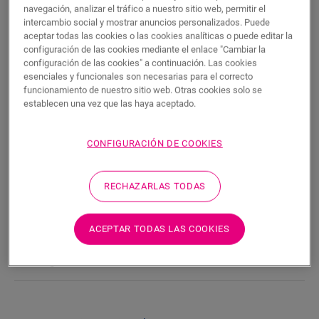
BUSCAR
navegación, analizar el tráfico a nuestro sitio web, permitir el
intercambio social y mostrar anuncios personalizados. Puede
aceptar todas las cookies o las cookies analíticas o puede editar la
Características del producto
configuración de las cookies mediante el enlace "Cambiar la
configuración de las cookies" a continuación. Las cookies
esenciales y funcionales son necesarias para el correcto
Se trata de un rodapié recto y alto que combina a la
funcionamiento de nuestro sitio web. Otras cookies solo se
perfección con el color de su suelo. Cuenta con unas prácticas
establecen una vez que las haya aceptado.
ranuras en la parte posterior para alojar los cables. El rodapié
es fácil de instalar con la guía o cola One4All. Para lograr un
acabado hermético, le sugerimos que lo combine con la tira de
CONFIGURACIÓN DE COOKIES
espuma, el Hydrokit y el Hydrostrip. El rodapié también está
disponible en blanco, listo para pintar (QSPSKRPAINT).
RECHAZARLAS TODAS
Dimensiones
ACEPTAR TODAS LAS COOKIES
Descargas