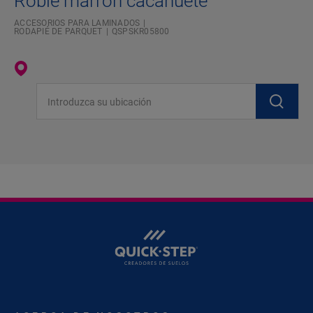
Roble marrón cacahuete
ACCESORIOS PARA LAMINADOS
RODAPIÉ DE PARQUET
QSPSKR05800
Introduzca su ubicación