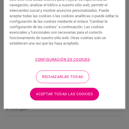
BUSCAR
navegación, analizar el tráfico a nuestro sitio web, permitir el
intercambio social y mostrar anuncios personalizados. Puede
aceptar todas las cookies o las cookies analíticas o puede editar la
Características del producto
configuración de las cookies mediante el enlace "Cambiar la
configuración de las cookies" a continuación. Las cookies
Este rodapié Scotia es un rodapié discreto que combina a la
esenciales y funcionales son necesarias para el correcto
perfección con el color de su suelo. Un rodapié Scotia también
funcionamiento de nuestro sitio web. Otras cookies solo se
puede resultar útil como remate en combinación con rodapiés
establecen una vez que las haya aceptado.
ya existentes. Es fácil de instalar con la cola One4All. Para
obtener un acabado hermético, puede combinarlo con la tira
de espuma, el Hydrokit y el Hydrostrip. Este rodapié Scotia
CONFIGURACIÓN DE COOKIES
también está disponible en blanco, listo para pintar
(QSSCOTPAINT).
RECHAZARLAS TODAS
Dimensiones
ACEPTAR TODAS LAS COOKIES
Descargas