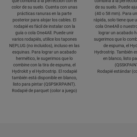
que combina a la perfección con el
combina a la perfecció
color de su suelo. Cuenta con unas
de su suelo. Puede aju
prácticas ranuras en la parte
(40 o 58 mm). Para un
posterior para alojar los cables. El
rápida, solo tiene que u
rodapié es fácil de instalar con la
cola One4All o nuestro
guía o cola One4All. Puede unir
lograr un acabado he
varios rodapiés, utilice los tapones
sugerimos que lo combi
NEPLUG (no incluidos), incluso en las
de espuma, el Hydr
esquinas. Para lograr un acabado
Hydrostrip. También es
hermético, le sugerimos que lo
en blanco, listo p
combine con la tira de espuma, el
(QSSKPAIN
Hydrokit y el Hydrostrip. El rodapié
Rodapié estándar (co
también está disponible en blanco,
listo para pintar (QSPSKRPAINT).
Rodapié de parquet (color a juego)