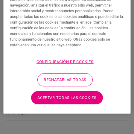
BUSCAR
navegación, analizar el tráfico a nuestro sitio web, permitir el
intercambio social y mostrar anuncios personalizados. Puede
aceptar todas las cookies o las cookies analíticas o puede editar la
Características del producto
configuración de las cookies mediante el enlace "Cambiar la
configuración de las cookies" a continuación. Las cookies
Este rodapié Scotia es un rodapié discreto que combina a la
esenciales y funcionales son necesarias para el correcto
perfección con el color de su suelo. Un rodapié Scotia también
funcionamiento de nuestro sitio web. Otras cookies solo se
puede resultar útil como remate en combinación con rodapiés
establecen una vez que las haya aceptado.
ya existentes. Es fácil de instalar con la cola One4All. Para
obtener un acabado hermético, puede combinarlo con la tira
de espuma, el Hydrokit y el Hydrostrip. Este rodapié Scotia
CONFIGURACIÓN DE COOKIES
también está disponible en blanco, listo para pintar
(QSSCOTPAINT).
RECHAZARLAS TODAS
Dimensiones
ACEPTAR TODAS LAS COOKIES
Descargas