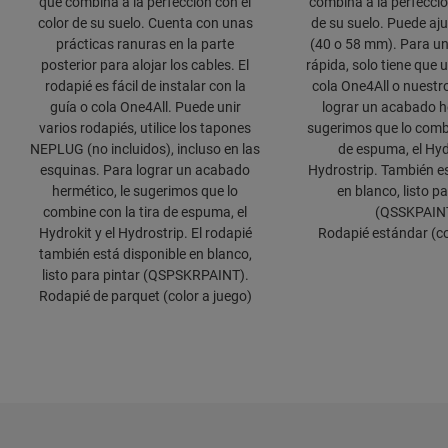
que combina a la perfección con el
combina a la perfecció
color de su suelo. Cuenta con unas
de su suelo. Puede aju
prácticas ranuras en la parte
(40 o 58 mm). Para un
posterior para alojar los cables. El
rápida, solo tiene que u
rodapié es fácil de instalar con la
cola One4All o nuestro
guía o cola One4All. Puede unir
lograr un acabado he
varios rodapiés, utilice los tapones
sugerimos que lo combi
NEPLUG (no incluidos), incluso en las
de espuma, el Hydr
esquinas. Para lograr un acabado
Hydrostrip. También es
hermético, le sugerimos que lo
en blanco, listo p
combine con la tira de espuma, el
(QSSKPAIN
Hydrokit y el Hydrostrip. El rodapié
Rodapié estándar (co
también está disponible en blanco,
listo para pintar (QSPSKRPAINT).
Rodapié de parquet (color a juego)