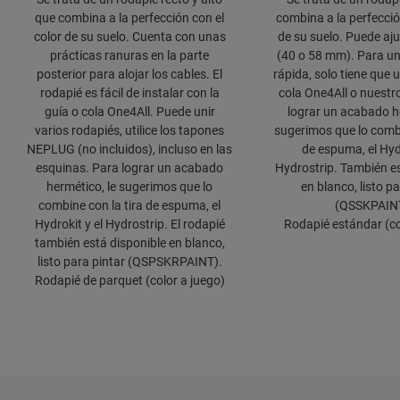
que combina a la perfección con el
combina a la perfecció
color de su suelo. Cuenta con unas
de su suelo. Puede aju
prácticas ranuras en la parte
(40 o 58 mm). Para un
posterior para alojar los cables. El
rápida, solo tiene que u
rodapié es fácil de instalar con la
cola One4All o nuestro
guía o cola One4All. Puede unir
lograr un acabado he
varios rodapiés, utilice los tapones
sugerimos que lo combi
NEPLUG (no incluidos), incluso en las
de espuma, el Hydr
esquinas. Para lograr un acabado
Hydrostrip. También es
hermético, le sugerimos que lo
en blanco, listo p
combine con la tira de espuma, el
(QSSKPAIN
Hydrokit y el Hydrostrip. El rodapié
Rodapié estándar (co
también está disponible en blanco,
listo para pintar (QSPSKRPAINT).
Rodapié de parquet (color a juego)