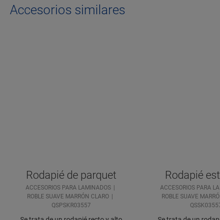
Accesorios similares
Rodapié de parquet
Rodapié es
ACCESORIOS PARA LAMINADOS
ACCESORIOS PARA L
ROBLE SUAVE MARRÓN CLARO
ROBLE SUAVE MARRÓ
QSPSKR03557
QSSK0355
Se trata de un rodapié recto y alto
Se trata de un rodap