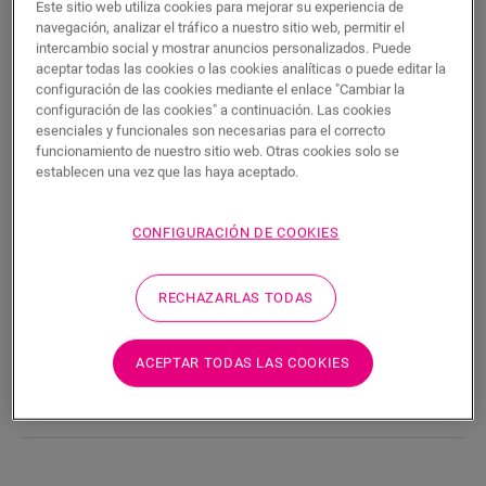
BUSCAR
Este sitio web utiliza cookies para mejorar su experiencia de
navegación, analizar el tráfico a nuestro sitio web, permitir el
intercambio social y mostrar anuncios personalizados. Puede
Características del producto
aceptar todas las cookies o las cookies analíticas o puede editar la
configuración de las cookies mediante el enlace "Cambiar la
Este rodapié Scotia es un rodapié discreto que combina a la
configuración de las cookies" a continuación. Las cookies
perfección con el color de su suelo. Un rodapié Scotia también
esenciales y funcionales son necesarias para el correcto
funcionamiento de nuestro sitio web. Otras cookies solo se
puede resultar útil como remate en combinación con rodapiés
establecen una vez que las haya aceptado.
ya existentes. Es fácil de instalar con la cola One4All. Para
obtener un acabado hermético, puede combinarlo con la tira
de espuma, el Hydrokit y el Hydrostrip. Este rodapié Scotia
CONFIGURACIÓN DE COOKIES
también está disponible en blanco, listo para pintar
(QSSCOTPAINT).
RECHAZARLAS TODAS
Dimensiones
ACEPTAR TODAS LAS COOKIES
Descargas