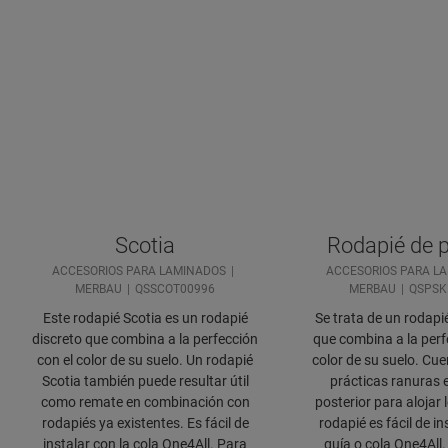
Scotia
Rodapié de 
ACCESORIOS PARA LAMINADOS
ACCESORIOS PARA L
MERBAU
QSSCOT00996
MERBAU
QSPSK
Este rodapié Scotia es un rodapié
Se trata de un rodapié
discreto que combina a la perfección
que combina a la perf
con el color de su suelo. Un rodapié
color de su suelo. Cu
Scotia también puede resultar útil
prácticas ranuras e
como remate en combinación con
posterior para alojar l
rodapiés ya existentes. Es fácil de
rodapié es fácil de in
instalar con la cola One4All. Para
guía o cola One4All.