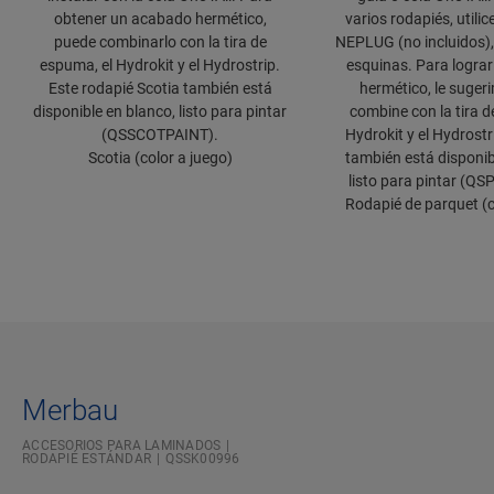
obtener un acabado hermético,
varios rodapiés, utili
puede combinarlo con la tira de
NEPLUG (no incluidos), 
espuma, el Hydrokit y el Hydrostrip.
esquinas. Para logra
Este rodapié Scotia también está
hermético, le suger
disponible en blanco, listo para pintar
combine con la tira d
(QSSCOTPAINT).
Hydrokit y el Hydrostr
Scotia (color a juego)
también está disponib
listo para pintar (Q
Rodapié de parquet (c
Merbau
ACCESORIOS PARA LAMINADOS
RODAPIÉ ESTÁNDAR
QSSK00996