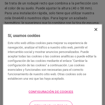
Se trata de un rodapié recto que combina a la perfección con
el color de su suelo. Puede ajustar la altura (40 o 58 mm).
Para una instalación rápida, solo tiene que utilizar nuestra
cola One4All o nuestros clips. Para lograr un acabado
hermético, le sugerimos que lo combine con la tira de espuma,
el Hydrokit y el Hydrostrip. También está disponible en blanco,
listo para pintar (QSSKPAINT).
Sí, usamos cookies
Este sitio web utiliza cookies para mejorar su experiencia de
navegación, analizar el tráfico a nuestro sitio web, permitir el
Dimensiones
intercambio social y mostrar anuncios personalizados. Puede
aceptar todas las cookies o las cookies analíticas o puede editar la
configuración de las cookies mediante el enlace "Cambiar la
Descargas
configuración de las cookies" a continuación. Las cookies
esenciales y funcionales son necesarias para el correcto
funcionamiento de nuestro sitio web. Otras cookies solo se
establecen una vez que las haya aceptado.
Acabado hermético en 5 sencillos
pasos
CONFIGURACIÓN DE COOKIES
Instalar un suelo hermético de Quick-Step es muy