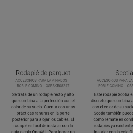
Rodapié de parquet
Scoti
ACCESORIOS PARA LAMINADOS
ACCESORIOS PARA L
ROBLE COMINO
QSPSKR08247
ROBLE COMINO
QS
Se trata de un rodapié recto y alto
Este rodapié Scotia e
que combina a la perfección con el
discreto que combina a
color de su suelo. Cuenta con unas
con el color de su sue
prácticas ranuras en la parte
Scotia también puede 
posterior para alojar los cables. El
como remate en comb
rodapié es fácil de instalar con la
rodapiés ya existentes
guía o cola One4All. Para lograr un
instalar con la cola 