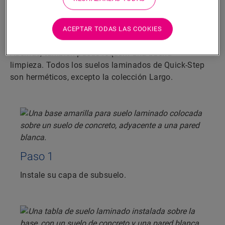
sencillo. Siga los pasos que se muestran en el lado
derecho y su suelo laminado estará preparado para
enfrentarse a las salpicaduras, humedades y toda la
ACEPTAR TODAS LAS COOKIES
diversión que pueda encontrar en un cuarto de baño.
Además, también puede requerir una buena
limpieza. Todos los suelos laminados de Quick-Step
son herméticos, excepto la colección Largo.
Paso 1
Instale su capa de subsuelo.