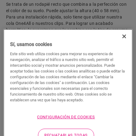
Se trata de un rodapié recto que combina a la perfección con
el color de su suelo. Puede ajustar la altura (40 o 58 mm).
Para una instalación rápida, solo tiene que utilizar nuestra
cola One4All o nuestros clips. Para lograr un acabado
hermético, le sugerimos que lo combine con la tira de espuma,
el Hydrokit y el Hydrostrip. También está disponible en blanco,
listo para pintar (QSSKPAINT).
Sí, usamos cookies
Este sitio web utiliza cookies para mejorar su experiencia de
navegación, analizar el tráfico a nuestro sitio web, permitir el
intercambio social y mostrar anuncios personalizados. Puede
Dimensiones
aceptar todas las cookies o las cookies analíticas o puede editar la
configuración de las cookies mediante el enlace "Cambiar la
Descargas
configuración de las cookies" a continuación. Las cookies
esenciales y funcionales son necesarias para el correcto
funcionamiento de nuestro sitio web. Otras cookies solo se
establecen una vez que las haya aceptado.
Acabado hermético en 5 sencillos
CONFIGURACIÓN DE COOKIES
pasos
Instalar un suelo hermético de Quick-Step es muy
RECHAZARLAS TODAS