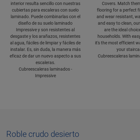
interior resulta sencillo con nuestras
Covers. Match them
cubiertas para escaleras con suelo
flooring for a perfect f
laminado. Puede combinarlas con el
and wear resistant, wa
diseño de su suelo laminado
and easy to clean, our
Impressive y son resistentes al
are the ideal choic
desgaste y los arañazos, resistentes
households. With easy 
al agua, fáciles de limpiar y fáciles de
it's the most efficient 
instalar. Es, sin duda, la manera más
your stairca
eficaz de dar un nuevo aspecto a sus
Cubreescaleras lamina
escaleras.
Cubreescaleras laminados -
Impressive
Roble crudo desierto