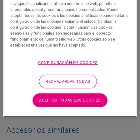
navegación, analizar el tráfico a nuestro sitio web, permitir el
intercambio social y mostrar anuncios personalizados. Puede
Características del producto
aceptar todas las cookies o las cookies analíticas o puede editar la
configuración de las cookies mediante el enlace "Cambiar la
configuración de las cookies" a continuación. Las cookies
Upgrade your staircase effortlessly with our durable Laminate
esenciales y funcionales son necesarias para el correcto
Stair Covers. Match them with your flooring for a perfect
funcionamiento de nuestro sitio web. Otras cookies solo se
finish. Scratch and wear resistant, water-resistant, and easy
establecen una vez que las haya aceptado.
to clean, our Stair Covers are the ideal choice for busy
households. With easy installation, it's the most efficient way
to renovate your staircase.
CONFIGURACIÓN DE COOKIES
RECHAZARLAS TODAS
Dimensiones
ACEPTAR TODAS LAS COOKIES
Descargas
Accesorios similares