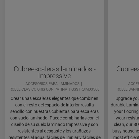
Cubreescaleras laminados -
Cubrees
Impressive
ACCESORIOS PARA LAMINADOS
ACCES
ROBLE CLÁSICO GRIS CON PÁTINA
QSSTRBIM03560
ROBLE BARN
Crear unas escaleras elegantes que combinen
Upgrade your
con el resto del espacio de interior resulta
durable Lamina
sencillo con nuestras cubiertas para escaleras
your flooring
con suelo laminado. Puede combinarlas con el
wear resista
diseño de su suelo laminado Impressive y son
clean, our St
resistentes al desgaste y los arañazos,
busy household
resistentes al agua, fáciles de limpiar y fáciles de
most efficien