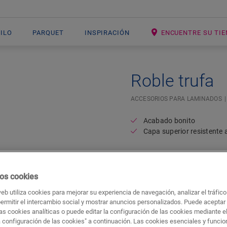
NILO
PARQUET
INSPIRACIÓN
ENCUENTRE SU TI
Roble trufa
ACCESORIOS PARA LAMINADOS
Acabado bonito
Capa superior resistente 
os cookies
web utiliza cookies para mejorar su experiencia de navegación, analizar el tráfic
permitir el intercambio social y mostrar anuncios personalizados. Puede aceptar
as cookies analíticas o puede editar la configuración de las cookies mediante e
a configuración de las cookies" a continuación. Las cookies esenciales y funci