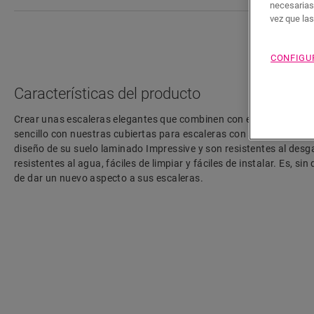
necesarias
vez que la
CONFIGU
Características del producto
Crear unas escaleras elegantes que combinen con el resto del espa
sencillo con nuestras cubiertas para escaleras con suelo lamina
diseño de su suelo laminado Impressive y son resistentes al desg
resistentes al agua, fáciles de limpiar y fáciles de instalar. Es, s
de dar un nuevo aspecto a sus escaleras.