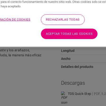
 para el correcto funcionamiento de nuestro sitio web. Otras cookies solo se e
Descargas
Acceso rápido a
s haya aceptado.
RACIÓN DE COOKIES
RECHAZARLAS TODAS
Dimensiones
ACEPTAR TODAS LAS COOKIES
cio de interior resulta
Altura
do. Puede combinarlas con el
aste y los arañazos,
Longitud
in duda, la manera más eficaz
Ancho
Detalles del producto
Descargas
TDS Quick-Step
PDF, 5,