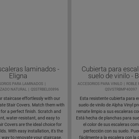
caleras laminados -
Cubierta para escal
Eligna
suelo de vinilo -
ORIOS PARA LAMINADOS
ACCESORIOS PARA VINILO
ROBLE 
IZADO NATURAL
QSSTRBEL00896
QSVSTRBMP40097
 staircase effortlessly with our
Esta resistente cubierta para 
te Stair Covers. Match them with
suelo de vinilo de Alpha Vinyl p
 for a perfect finish. Scratch and
remate limpio a sus escaleras c
nt, water-resistant, and easy to
Está hecha de planchas para suel
air Covers are the ideal choice for
el color de sus escaleras com
s. With easy installation, it's the
perfección con su suelo. Pue
t way to renovate your staircase.
fácilmente a la escalera con la 