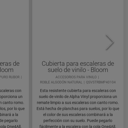
eras de
Cubierta para escaleras de
 Bloom
suelo de vinilo - Bloom
PURO RUBOR
ACCESORIOS PARA VINILO
ROBLE ALGODÓN NATURAL
QSVSTRBMP40104
escaleras con
Esta resistente cubierta para escaleras con
roporciona un
suelo de vinilo de Alpha Vinyl proporciona un
on canto romo.
remate limpio a sus escaleras con canto romo.
os, por lo que
Está hecha de planchas para suelos, por lo que
binará a la
el color de sus escaleras combinará a la
de pegarlo
perfección con su suelo. Puede pegarlo
cola One4All.
fácilmente a la escalera con la cola One4All.