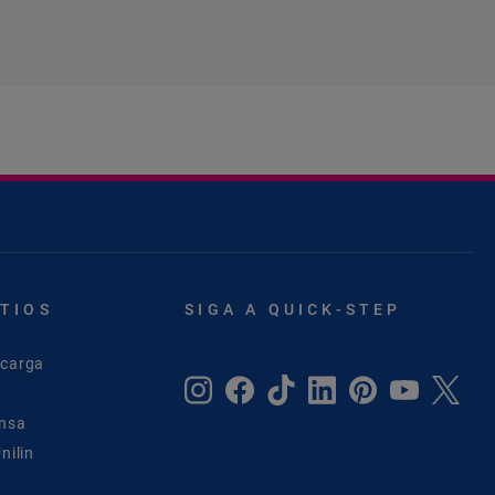
ITIOS
SIGA A QUICK-STEP
scarga
ensa
nilin