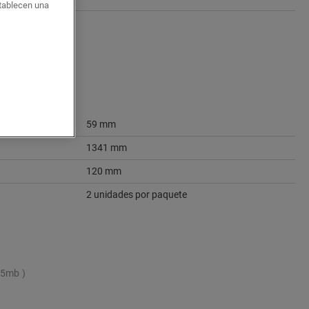
stablecen una
59 mm
1341 mm
120 mm
2 unidades por paquete
25mb