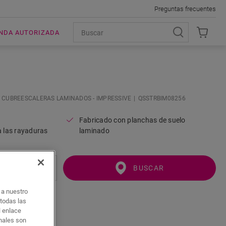
Preguntas frecuentes
ENDA AUTORIZADA
CUBREESCALERAS LAMINADOS - IMPRESSIVE
QSSTRBIM08256
Fabricado con planchas de suelo
a las rayaduras
laminado
BUSCAR
o a nuestro
 todas las
l enlace
onales son