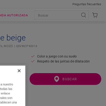
Preguntas frecuentes
ENDA AUTORIZADA
te beige
IL INCIZO
QSVINCP40018
Color a juego con su suelo
Respeto de las juntas de dilatación
BUSCAR
o a nuestro
 todas las
l enlace
onales son
stablecen una