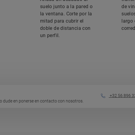
suelo junto a la pared o
de vin
la ventana. Corte por la
suelo
mitad para cubrir el
largo
doble de distancia con
corre
un perfil.
+32 56 896 3
o dude en ponerse en contacto con nosotros.