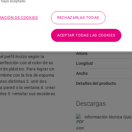
s haya aceptado.
Descargas
Acceso rápido a
RACIÓN DE COOKIES
RECHAZARLAS TODAS
ACEPTAR TODAS LAS COOKIES
Dimensiones
o, como la transición entre
Altura
l perfil Incizo según la
perfección con el color de su
Longitud
el de plástico. Para lograr un
Ancho
mbine con la tira de espuma
uras distintas 2. unir dos
Detalles del producto
a pared o la ventana 4. crear
elos 5. rematar sus escaleras
Descargas
Información técnica Quic