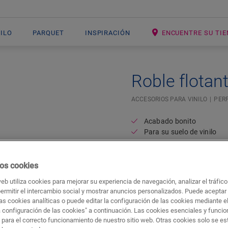
NILO
PARQUET
INSPIRACIÓN
ENCUENTRE SU TI
Roble flotan
ACCESORIOS PARA VINILO
PERF
Acabado bonito
Para su suelo de vinilo
os cookies
web utiliza cookies para mejorar su experiencia de navegación, analizar el tráfic
permitir el intercambio social y mostrar anuncios personalizados. Puede aceptar
as cookies analíticas o puede editar la configuración de las cookies mediante e
a configuración de las cookies" a continuación. Las cookies esenciales y funci
 para el correcto funcionamiento de nuestro sitio web. Otras cookies solo se e