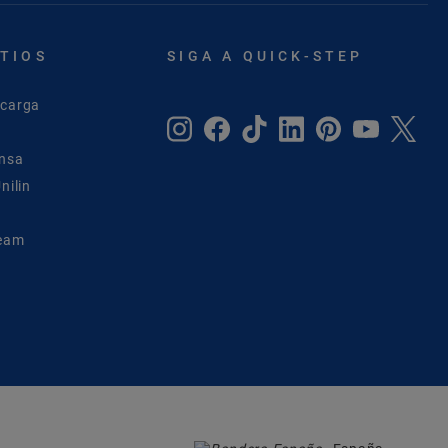
ITIOS
SIGA A QUICK-STEP
scarga
ensa
nilin
Team