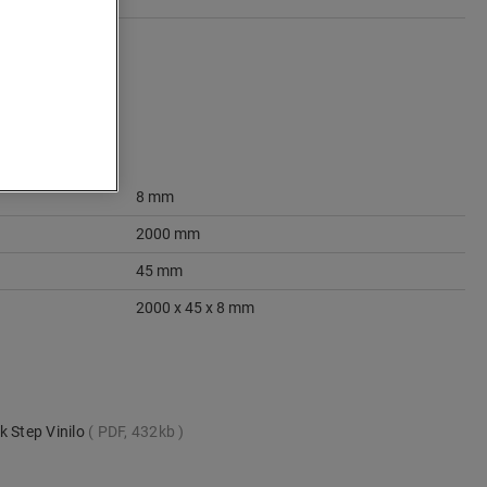
8 mm
2000 mm
45 mm
2000 x 45 x 8 mm
k Step Vinilo
PDF, 432kb