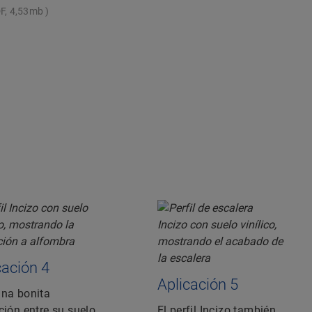
F, 4,53mb
cación 4
Aplicación 5
una bonita
ción entre su suelo
El perfil Incizo también