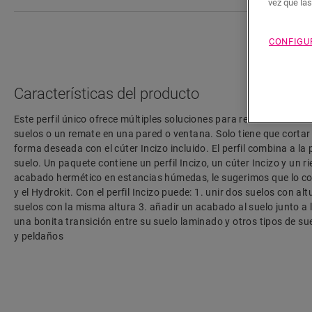
vez que la
CONFIGU
Características del producto
Este perfil único ofrece múltiples soluciones para rematar su suel
suelos o un remate en una pared o ventana. Solo tiene que cortar e
forma deseada con el cúter Incizo incluido. El perfil combina a la 
suelo. Un paquete contiene un perfil Incizo, un cúter Incizo y un ri
acabado hermético en estancias húmedas, le sugerimos que lo co
y el Hydrokit. Con el perfil Incizo puede: 1. unir dos suelos con alt
suelos con la misma altura 3. añadir un acabado al suelo junto a l
una bonita transición entre su suelo laminado y otros tipos de su
y peldaños