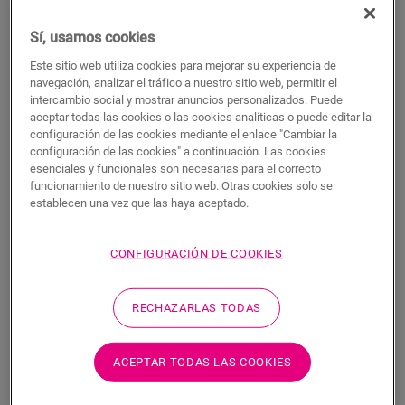
BUSCAR
Sí, usamos cookies
Características del producto
Este sitio web utiliza cookies para mejorar su experiencia de
navegación, analizar el tráfico a nuestro sitio web, permitir el
Este perfil único ofrece múltiples soluciones para rematar su
intercambio social y mostrar anuncios personalizados. Puede
suelo, como la transición entre suelos o un remate en una
aceptar todas las cookies o las cookies analíticas o puede editar la
pared o ventana. Solo tiene que cortar el perfil Incizo según la
configuración de las cookies mediante el enlace "Cambiar la
forma deseada con el cúter Incizo incluido. El perfil combina a
configuración de las cookies" a continuación. Las cookies
la perfección con el color de su suelo. Un paquete contiene un
esenciales y funcionales son necesarias para el correcto
perfil Incizo, un cúter Incizo y un riel de plástico. Para lograr
funcionamiento de nuestro sitio web. Otras cookies solo se
establecen una vez que las haya aceptado.
un acabado hermético en estancias húmedas, le sugerimos
que lo combine con la tira de espuma y el Hydrokit. Con el
perfil Incizo puede: 1. unir dos suelos con alturas distintas 2.
CONFIGURACIÓN DE COOKIES
unir dos suelos con la misma altura 3. añadir un acabado al
suelo junto a la pared o la ventana 4. crear una bonita
transición entre su suelo laminado y otros tipos de suelos 5.
RECHAZARLAS TODAS
rematar sus escaleras y peldaños
ACEPTAR TODAS LAS COOKIES
Dimensiones