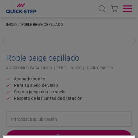
Open search
Ope
INICIO
ROBLE BEIGE CEPILLADO
Introduzca su ubicación
Roble beige cepillado
ACCESORIOS PARA VINILO
PERFIL INCIZO
QSVINCP40319
Acabado bonito
Para su suelo de vinilo
Color a juego con su suelo
Respeto de las juntas de dilatación