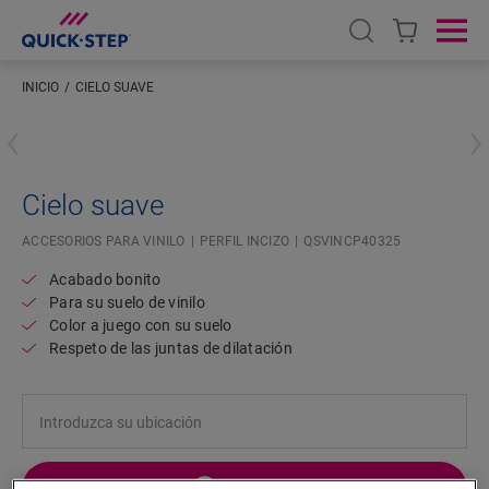
Open search
Ope
INICIO
CIELO SUAVE
Introduzca su ubicación
Cielo suave
ACCESORIOS PARA VINILO
PERFIL INCIZO
QSVINCP40325
Acabado bonito
Para su suelo de vinilo
Color a juego con su suelo
Respeto de las juntas de dilatación