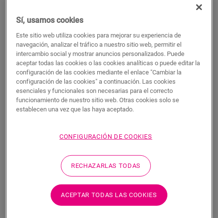
BUSCAR
Sí, usamos cookies
Características del producto
Este sitio web utiliza cookies para mejorar su experiencia de
navegación, analizar el tráfico a nuestro sitio web, permitir el
Este perfil único ofrece múltiples soluciones para rematar su
intercambio social y mostrar anuncios personalizados. Puede
suelo, como la transición entre suelos o un remate en una
aceptar todas las cookies o las cookies analíticas o puede editar la
pared o ventana. Solo tiene que cortar el perfil Incizo según la
configuración de las cookies mediante el enlace "Cambiar la
forma deseada con el cúter Incizo incluido. El perfil combina a
configuración de las cookies" a continuación. Las cookies
la perfección con el color de su suelo. Un paquete contiene un
esenciales y funcionales son necesarias para el correcto
perfil Incizo, un cúter Incizo y un riel de plástico. Para lograr
funcionamiento de nuestro sitio web. Otras cookies solo se
establecen una vez que las haya aceptado.
un acabado hermético en estancias húmedas, le sugerimos
que lo combine con la tira de espuma y el Hydrokit. Con el
perfil Incizo puede: 1. unir dos suelos con alturas distintas 2.
CONFIGURACIÓN DE COOKIES
unir dos suelos con la misma altura 3. añadir un acabado al
suelo junto a la pared o la ventana 4. crear una bonita
transición entre su suelo laminado y otros tipos de suelos 5.
RECHAZARLAS TODAS
rematar sus escaleras y peldaños
ACEPTAR TODAS LAS COOKIES
Dimensiones