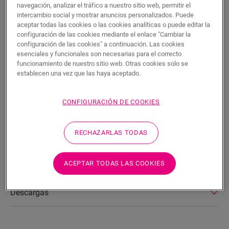
BUSCAR
navegación, analizar el tráfico a nuestro sitio web, permitir el
intercambio social y mostrar anuncios personalizados. Puede
aceptar todas las cookies o las cookies analíticas o puede editar la
Características del producto
configuración de las cookies mediante el enlace "Cambiar la
configuración de las cookies" a continuación. Las cookies
Este rodapié Scotia es un rodapié discreto que combina a la
esenciales y funcionales son necesarias para el correcto
perfección con el color de su suelo. Un rodapié Scotia también
funcionamiento de nuestro sitio web. Otras cookies solo se
puede resultar útil como remate en combinación con rodapiés
establecen una vez que las haya aceptado.
ya existentes. Es fácil de instalar con la cola One4All. Para
obtener un acabado hermético, puede combinarlo con la tira
CONFIGURACIÓN DE COOKIES
de espuma, el Hydrokit y el Hydrostrip. El rodapié Scotia
también está disponible en blanco, listo para pintar
(QSSCOTPAINT).
RECHAZARLAS TODAS
ACEPTAR TODAS LAS COOKIES
Dimensiones
Descargas