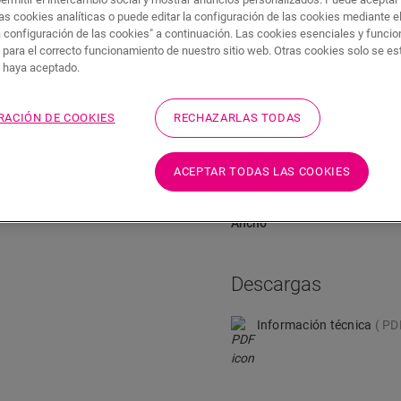
Descargas
Acceso rápido a
as cookies analíticas o puede editar la configuración de las cookies mediante e
a configuración de las cookies" a continuación. Las cookies esenciales y funci
 para el correcto funcionamiento de nuestro sitio web. Otras cookies solo se e
s haya aceptado.
Dimensiones
RACIÓN DE COOKIES
RECHAZARLAS TODAS
lor de su suelo. El rodapié es
Altura
ético, le sugerimos que lo
ACEPTAR TODAS LAS COOKIES
apié también está disponible
Longitud
Ancho
Descargas
Información técnica
PD