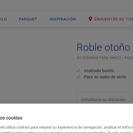
NILO
PARQUET
INSPIRACIÓN
ENCUENTRE SU TI
Roble otoño
ACCESORIOS PARA VINILO
ROD
Acabado bonito
Para su suelo de vinilo
os cookies
web utiliza cookies para mejorar su experiencia de navegación, analizar el tráfic
permitir el intercambio social y mostrar anuncios personalizados. Puede aceptar