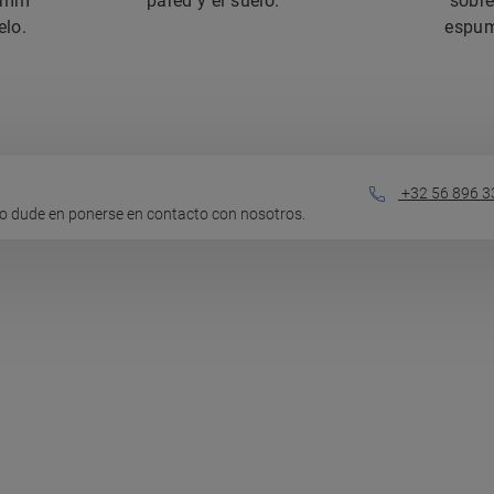
8 mm
pared y el suelo.
sobre 
elo.
espu
+32 56 896 3
o dude en ponerse en contacto con nosotros.