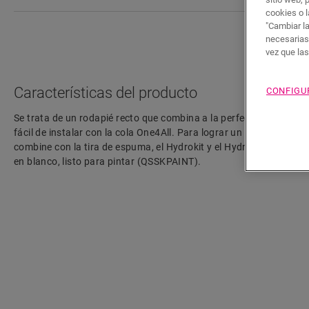
cookies o l
"Cambiar l
necesarias
vez que la
Características del producto
CONFIGU
Se trata de un rodapié recto que combina a la perfección con el co
fácil de instalar con la cola One4All. Para lograr un acabado herm
combine con la tira de espuma, el Hydrokit y el Hydrostrip. El rod
en blanco, listo para pintar (QSSKPAINT).