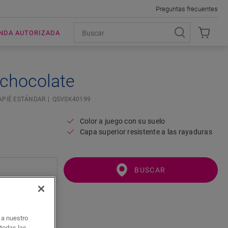
Preguntas frecuentes
ENDA AUTORIZADA
 chocolate
APIÉ ESTÁNDAR
QSVSK40199
Color a juego con su suelo
Capa superior resistente a las rayaduras
BUSCAR
o a nuestro
 todas las