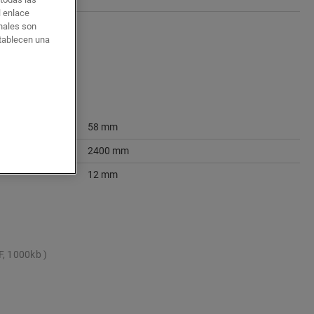
l enlace
onales son
stablecen una
58 mm
2400 mm
12 mm
F, 1000kb