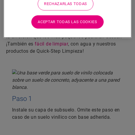
pasos
RECHAZARLAS TODAS
Crear un acabado hermético es muy sencillo. Siga los
pasos que se muestran para conseguir un suelo Alpha
ACEPTAR TODAS LAS COOKIES
Vinyl resistente a las salpicaduras, humedad y a toda
la diversión que los más pequeños pudieran desear.
¡También es
fácil de limpiar
, con agua y nuestros
productos de Quick-Step Limpieza!
Paso 1
Instale su capa de subsuelo. Omite este paso en
caso de un suelo vinílico con base adherida.