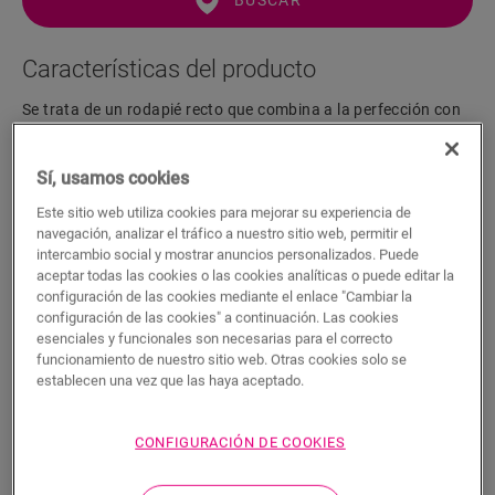
BUSCAR
Características del producto
Se trata de un rodapié recto que combina a la perfección con
el color de su suelo. El rodapié es fácil de instalar con la cola
One4All. Para lograr un acabado hermético, le sugerimos que
Sí, usamos cookies
lo combine con la tira de espuma, el Hydrokit y el Hydrostrip.
El rodapié también está disponible en blanco, listo para pintar
Este sitio web utiliza cookies para mejorar su experiencia de
(QSSKPAINT).
navegación, analizar el tráfico a nuestro sitio web, permitir el
intercambio social y mostrar anuncios personalizados. Puede
aceptar todas las cookies o las cookies analíticas o puede editar la
configuración de las cookies mediante el enlace "Cambiar la
Dimensiones
configuración de las cookies" a continuación. Las cookies
esenciales y funcionales son necesarias para el correcto
funcionamiento de nuestro sitio web. Otras cookies solo se
Descargas
establecen una vez que las haya aceptado.
CONFIGURACIÓN DE COOKIES
Acabado hermético en 5 sencillos